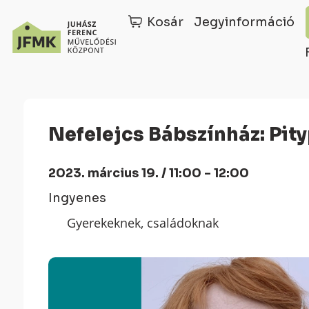
Kosár
Jegyinformáció
Skip
Ugrás
to
a
Content
navigációhoz
Nefelejcs Bábszínház: Pity
2023. március 19. / 11:00 - 12:00
Ingyenes
Gyerekeknek, családoknak