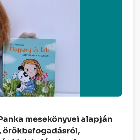
Panka mesekönyvei alapján
l, örökbefogadásról,