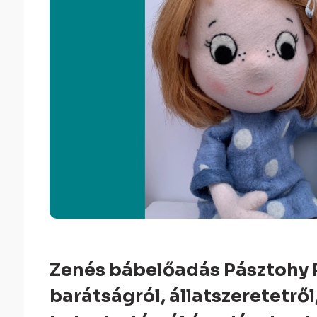
Zenés bábelőadás Pásztohy 
barátságról, állatszeretetrő