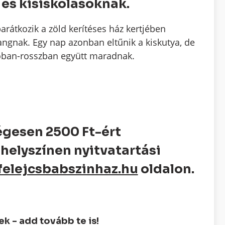
és kisiskolásoknak.
arátkozik a zöld kerítéses ház kertjében
pangnak. Egy nap azonban eltűnik a kiskutya, de
 jóban-rosszban együtt maradnak.
égesen 2500 Ft-ért
helyszínen nyitvatartási
felejcsbabszinhaz.hu
oldalon.
 - add tovább te is!