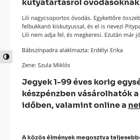
kutyatartásról óvodásoknak 
Lili nagycsoportos óvodás. Egykettőre összeb
felbukkanó kiskutyussal, és el is nevezi Pity
Lili nem adja fel, és megkeresi. Ezután már
Bábszínpadra alaklmazta: Erdélyi Erika
Nagy kontraszt váltása
Zene: Szula Miklós
Jegyek 1-99 éves korig egys
készpénzben vásárolhatók a 
időben, valamint online a
ne
A közös élmények megosztva teljesebbek