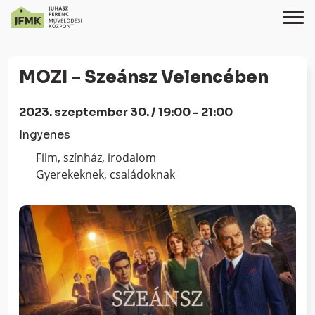
Skip
Ugrás
to
a
MOZI – Szeánsz Velencében
Content
navigációhoz
2023. szeptember 30. / 19:00 - 21:00
Ingyenes
Film, színház, irodalom
Gyerekeknek, családoknak