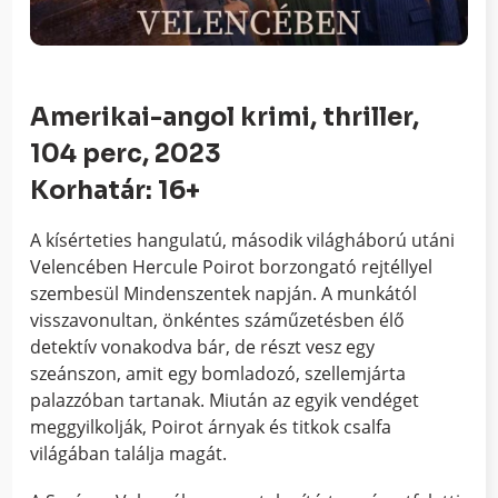
Amerikai-angol krimi, thriller,
104 perc, 2023
Korhatár: 16+
A kísérteties hangulatú, második világháború utáni
Velencében Hercule Poirot borzongató rejtéllyel
szembesül Mindenszentek napján. A munkától
visszavonultan, önkéntes száműzetésben élő
detektív vonakodva bár, de részt vesz egy
szeánszon, amit egy bomladozó, szellemjárta
palazzóban tartanak. Miután az egyik vendéget
meggyilkolják, Poirot árnyak és titkok csalfa
világában találja magát.