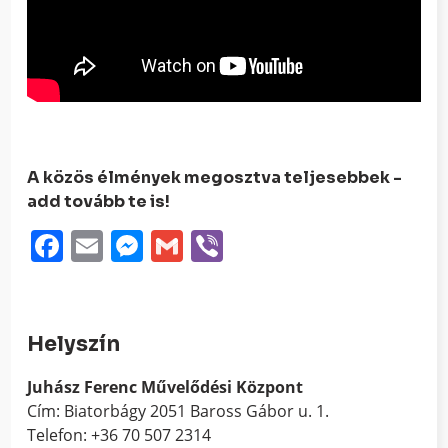
A közös élmények megosztva teljesebbek -
add tovább te is!
Facebook
Email
Messenger
Gmail
Viber
Helyszín
Juhász Ferenc Művelődési Központ
Cím: Biatorbágy 2051 Baross Gábor u. 1.
Telefon: +36 70 507 2314