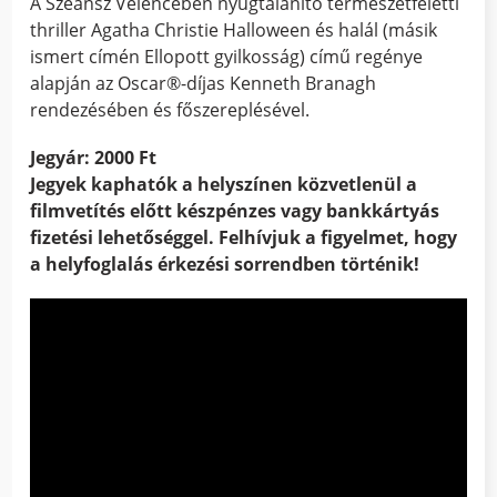
A Szeánsz Velencében nyugtalanító természetfeletti
thriller Agatha Christie Halloween és halál (másik
ismert címén Ellopott gyilkosság) című regénye
alapján az Oscar®-díjas Kenneth Branagh
rendezésében és főszereplésével.
Jegyár: 2000 Ft
Jegyek kaphatók a helyszínen közvetlenül a
filmvetítés előtt készpénzes vagy bankkártyás
fizetési lehetőséggel. Felhívjuk a figyelmet, hogy
a helyfoglalás érkezési sorrendben történik!