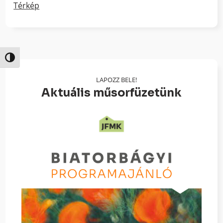
Térkép
Nagy kontraszt váltása
LAPOZZ BELE!
Aktuális műsorfüzetünk