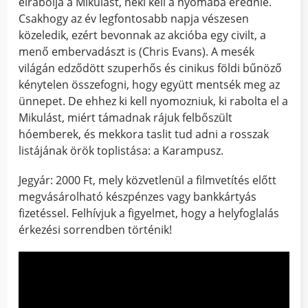
elrabolja a Mikulást, neki kell a nyomába erednie.
Csakhogy az év legfontosabb napja vészesen
közeledik, ezért bevonnak az akcióba egy civilt, a
menő embervadászt is (Chris Evans). A mesék
világán edződött szuperhős és cinikus földi bűnöző
kénytelen összefogni, hogy együtt mentsék meg az
ünnepet. De ehhez ki kell nyomozniuk, ki rabolta el a
Mikulást, miért támadnak rájuk felbőszült
hóemberek, és mekkora taslit tud adni a rosszak
listájának örök toplistása: a Karampusz.
Jegyár: 2000 Ft, mely közvetlenül a filmvetítés előtt
megvásárolható készpénzes vagy bankkártyás
fizetéssel. Felhívjuk a figyelmet, hogy a helyfoglalás
érkezési sorrendben történik!