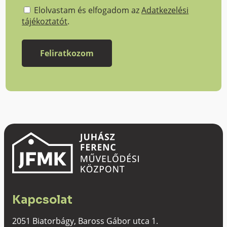
Elolvastam és elfogadom az
Adatkezelési
tájékoztatót
.
Kapcsolat
2051 Biatorbágy, Baross Gábor utca 1.