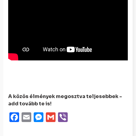
A közös élmények megosztva teljesebbek -
add tovább te is!
Facebook
Email
Messenger
Gmail
Viber