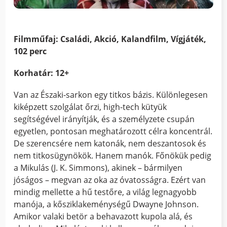
Filmműfaj:
Családi,
Akció, Kalandfilm, Vígjáték,
102 perc
Korhatár: 12+
Van az Északi-sarkon egy titkos bázis. Különlegesen
kiképzett szolgálat őrzi, high-tech kütyük
segítségével irányítják, és a személyzete csupán
egyetlen, pontosan meghatározott célra koncentrál.
De szerencsére nem katonák, nem deszantosok és
nem titkosügynökök. Hanem manók. Főnökük pedig
a Mikulás (J. K. Simmons), akinek – bármilyen
jóságos – megvan az oka az óvatosságra. Ezért van
mindig mellette a hű testőre, a világ legnagyobb
manója, a kősziklakeménységű Dwayne Johnson.
Amikor valaki betör a behavazott kupola alá, és