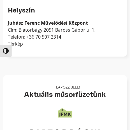
Helyszín
Juhász Ferenc Művelődési Központ
Cím: Biatorbágy 2051 Baross Gábor u. 1.
Telefon: +36 70 507 2314
Térkép
Nagy kontraszt váltása
LAPOZZ BELE!
Aktuális műsorfüzetünk