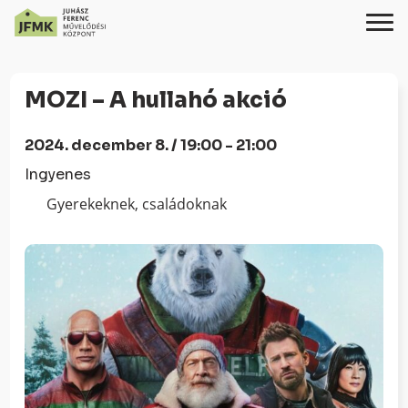
Skip
Ugrás
to
a
MOZI – A hullahó akció
Content
navigációhoz
2024. december 8. / 19:00 - 21:00
Ingyenes
Gyerekeknek, családoknak