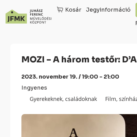
Kosár
Jegyinformáció
Skip
Ugrás
to
a
Content
navigációhoz
MOZI – A három testőr: D’
2023. november 19. / 19:00 - 21:00
Ingyenes
Gyerekeknek, családoknak
Film, színhá