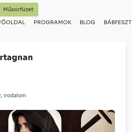
Műsorfüzet
FŐOLDAL
PROGRAMOK
BLOG
BÁBFESZT
Artagnan
z, irodalom