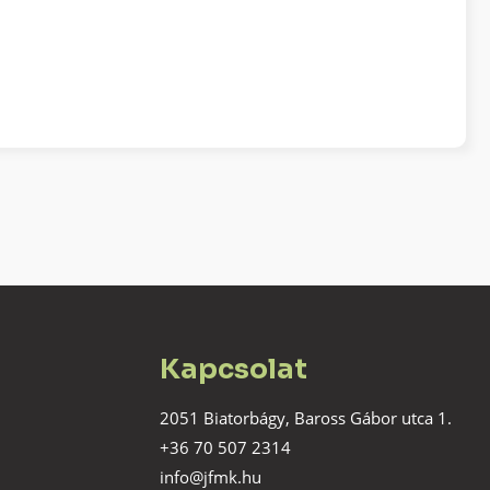
Kapcsolat
2051 Biatorbágy, Baross Gábor utca 1.
+36 70 507 2314
info@jfmk.hu