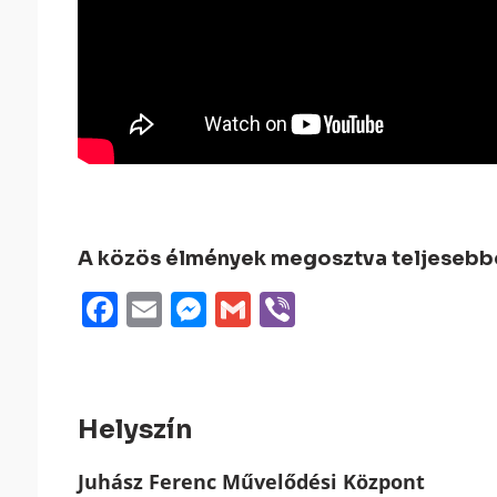
A közös élmények megosztva teljesebbek
Facebook
Email
Messenger
Gmail
Viber
Helyszín
Juhász Ferenc Művelődési Központ