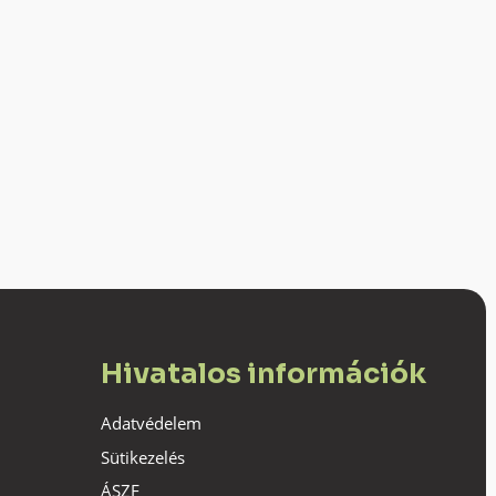
Hivatalos információk
Adatvédelem
Sütikezelés
ÁSZF