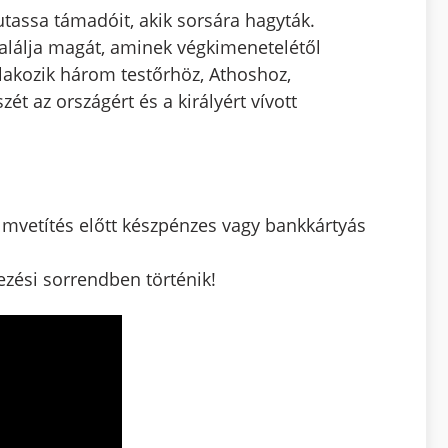
kutassa támadóit, akik sorsára hagyták.
alálja magát, aminek végkimenetelétől
tlakozik három testőrhöz, Athoshoz,
t az országért és a királyért vívott
ilmvetítés előtt készpénzes vagy bankkártyás
kezési sorrendben történik!