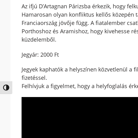
Az ifjú D’Artagnan Párizsba érkezik, hogy fel
Hamarosan olyan konfliktus kellős közepén t
Franciaország jövője függ. A fiatalember csa
Porthoshoz és Aramishoz, hogy kivehesse részé
küzdelemből.
Jegyár: 2000 Ft
Jegyek kaphatók a helyszínen közvetlenül a f
fizetéssel.
Felhívjuk a figyelmet, hogy a helyfoglalás ér
Nagy kontraszt váltása