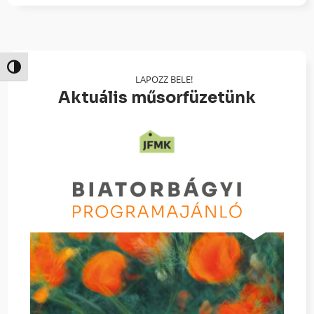
Nagy kontraszt váltása
LAPOZZ BELE!
Aktuális műsorfüzetünk