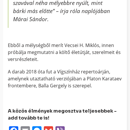
szavával néha mélyebbre nyúlt, mint
bárki más előtte”
– írja róla naplójában
Márai Sándor.
Ebből a mélységből merít Vecsei H. Miklós, innen
próbálja megmutatni a költő életútját, szerelmeit és
versrészleteit.
A darab 2018 óta fut a Vígszínház repertoárján,
amelynek utaztatható verziójában a Platon Karataev
frontembere, Balla Gergely is szerepel.
A közös élmények megosztva teljesebbek -
add tovább te is!