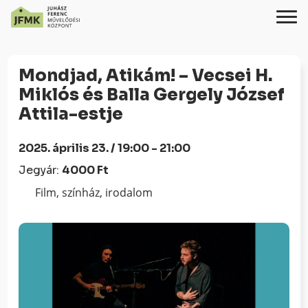
Skip
Ugrás
to
a
Mondjad, Atikám! – Vecsei H.
Content
navigációhoz
Miklós és Balla Gergely József
Attila-estje
2025. április 23. / 19:00 - 21:00
Jegyár:
4000 Ft
Film, színház, irodalom