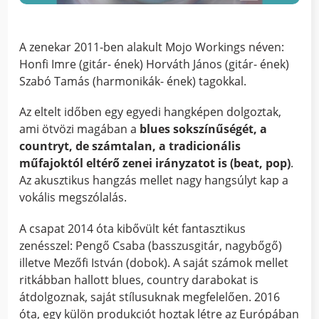
A zenekar 2011-ben alakult Mojo Workings néven:
Honfi Imre (gitár- ének) Horváth János (gitár- ének)
Szabó Tamás (harmonikák- ének) tagokkal.
Az eltelt időben egy egyedi hangképen dolgoztak,
ami ötvözi magában a
blues sokszínűségét, a
countryt, de számtalan, a tradicionális
műfajoktól eltérő zenei irányzatot is (beat, pop)
.
Az akusztikus hangzás mellet nagy hangsúlyt kap a
vokális megszólalás.
A csapat 2014 óta kibővült két fantasztikus
zenésszel: Pengő Csaba (basszusgitár, nagybőgő)
illetve Mezőfi István (dobok). A saját számok mellet
ritkábban hallott blues, country darabokat is
átdolgoznak, saját stílusuknak megfelelően. 2016
óta, egy külön produkciót hoztak létre az Európában