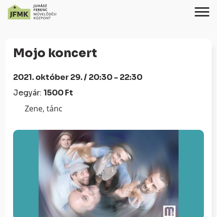
Skip
Ugrás
to
a
Mojo koncert
Content
navigációhoz
2021. október 29. / 20:30 - 22:30
Jegyár:
1500 Ft
Zene, tánc