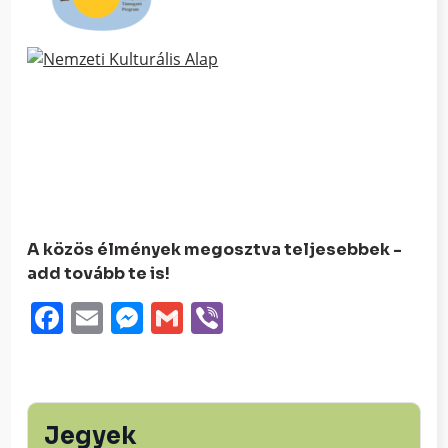
A közös élmények megosztva teljesebbek -
add tovább te is!
Facebook
Email
Messenger
Gmail
Viber
Jegyek