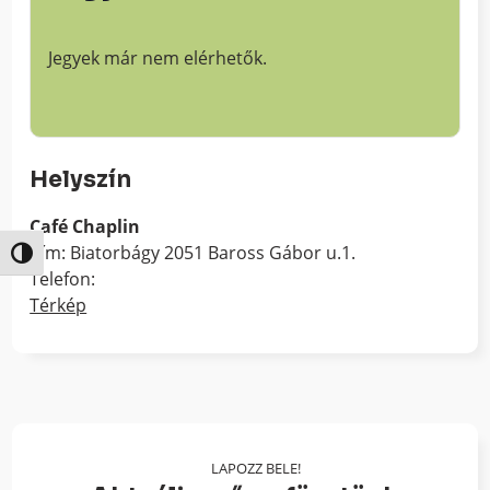
Jegyek már nem elérhetők.
Helyszín
Café Chaplin
Cím: Biatorbágy 2051 Baross Gábor u.1.
Nagy kontraszt váltása
Telefon:
Térkép
LAPOZZ BELE!