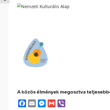
A közös élmények megosztva teljesebbek
Facebook
Email
Messenger
Gmail
Viber