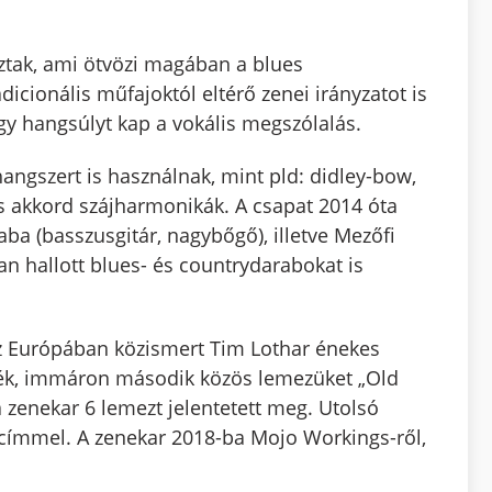
ztak, ami ötvözi magában a blues
dicionális műfajoktól eltérő zenei irányzatot is
agy hangsúlyt kap a vokális megszólalás.
hangszert is használnak, mint pld: didley-bow,
és akkord szájharmonikák. A csapat 2014 óta
aba (basszusgitár, nagybőgő), illetve Mezőfi
an hallott blues- és countrydarabokat is
az Európában közismert Tim Lothar énekes
tték, immáron második közös lemezüket „Old
 zenekar 6 lemezt jelentetett meg. Utolsó
címmel. A zenekar 2018-ba Mojo Workings-ről,