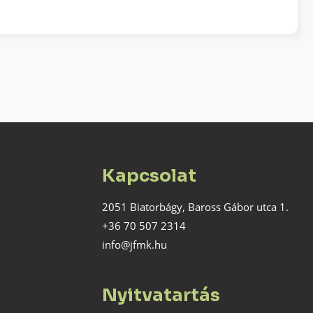
Kapcsolat
2051 Biatorbágy, Baross Gábor utca 1.
+36 70 507 2314
info@jfmk.hu
Nyitvatartás