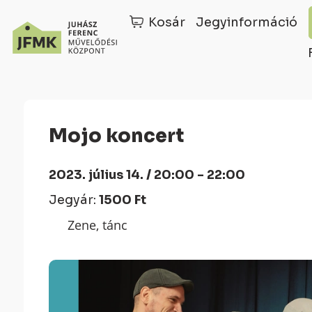
Kosár
Jegyinformáció
Skip
Ugrás
to
a
Content
navigációhoz
Mojo koncert
2023. július 14. / 20:00 - 22:00
Jegyár:
1500 Ft
Zene, tánc