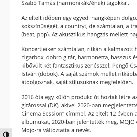
Szabó Tamás (harmonikák/ének) tagokkal.
Az eltelt időben egy egyedi hangképen dolgo
sokszínűségét, a countryt, de számtalan, a tra
(beat, pop). Az akusztikus hangzás mellett n
Koncertjeiken számtalan, ritkán alkalmazott 
cigarbox, dobro gitár, harmonetta, basszus 
kibővült két fantasztikus zenésszel: Pengő Cs
István (dobok). A saját számok mellet ritkább
átdolgoznak, saját stílusuknak megfelelően.
2016 óta egy külön produkciót hoztak létre 
gitárossal (DK), akivel 2020-ban megjelente
Cinema Session” címmel. Az eltelt 12 évben a
albumukat, 2020-ban jelentették meg, MOJO 
Mojo-ra változtatta a nevét.
Nagy kontraszt váltása