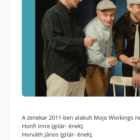
A zenekar 2011-ben alakult Mojo Workings n
Honfi Imre (gitár- ének),
Horváth János (gitár- ének),