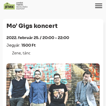
Skip
Ugrás
to
a
Mo’ Gigs koncert
Content
navigációhoz
2022. február 25. / 20:00 - 22:00
Jegyár:
1500 Ft
Zene, tánc