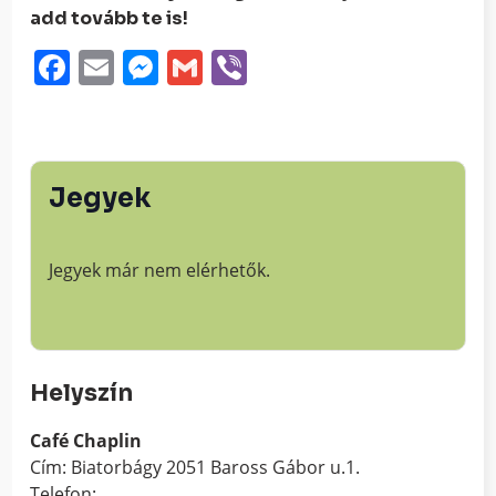
add tovább te is!
Facebook
Email
Messenger
Gmail
Viber
Jegyek
Jegyek már nem elérhetők.
Helyszín
Café Chaplin
Cím: Biatorbágy 2051 Baross Gábor u.1.
Telefon: