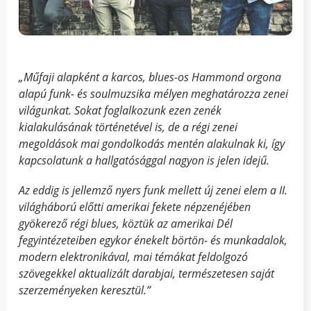
„Műfaji alapként a karcos, blues-os Hammond orgona
alapú funk- és soulmuzsika mé­lyen meghatározza zenei
világunkat. Sokat foglalkozunk ezen zenék
kialakulásának történetével is, de a régi zenei
megoldások mai gondolkodás mentén alakulnak ki, így
kapcso­latunk a hallgatósággal nagyon is jelen idejű.
Az eddig is jellemző nyers funk mellett új zenei elem a II.
világháború előtti amerikai fekete népzenéjében
gyökerező régi blues, köztük az amerikai Dél
fegyintézeteiben egykor énekelt börtön-­ és munkadalok,
modern elektronikával, mai témákat feldolgozó
szövegekkel aktualizált darabjai, természetesen saját
szerzeményeken keresztül.”