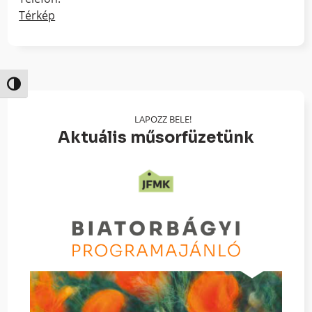
Térkép
Nagy kontraszt váltása
LAPOZZ BELE!
Aktuális műsorfüzetünk