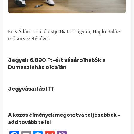
Kiss Ádám önálló estje Biatorbágyon, Hajdú Balázs
műsorvezetésével.
Jegyek 6.890 Ft-ért vásárolhatók a
Dumaszínház oldalán
Jegyvásárlás ITT
A közös élmények megosztva teljesebbek -
add tovább te is!