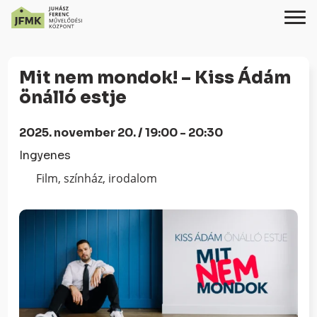
Skip
Ugrás
to
a
Mit nem mondok! – Kiss Ádám
Content
navigációhoz
önálló estje
2025. november 20. / 19:00 - 20:30
Ingyenes
Film, színház, irodalom