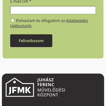
E-mail cím
*
Elolvastam és elfogadom az
Adatkezelési
tájékoztatót
.