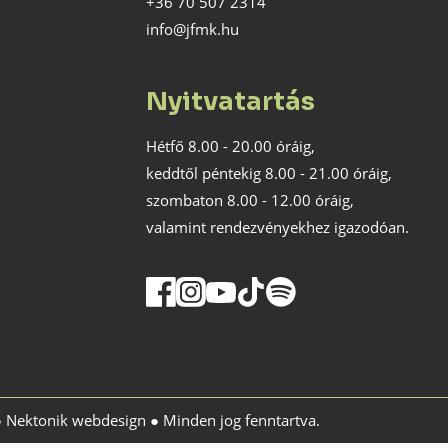
+36 70 507 2314
info@jfmk.hu
Nyitvatartás
Hétfő 8.00 - 20.00 óráig,
keddtől péntekig 8.00 - 21.00 óráig,
szombaton 8.00 - 12.00 óráig,
valamint rendezvényekhez igazodóan.
●
Nektonik webdesign
● Minden jog fenntartva.