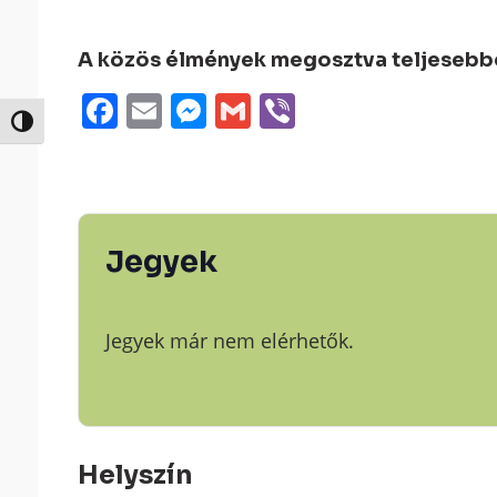
A közös élmények megosztva teljesebbek
Facebook
Email
Messenger
Gmail
Viber
Nagy kontraszt váltása
Jegyek
Jegyek már nem elérhetők.
Helyszín