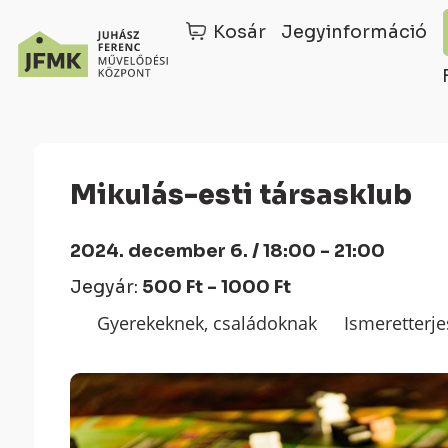
Kosár
Jegyinformáció
Skip
Ugrás
to
a
Content
navigációhoz
Mikulás-esti társasklub
2024. december 6. / 18:00 - 21:00
Jegyár:
500 Ft - 1000 Ft
Gyerekeknek, családoknak
Ismeretterje