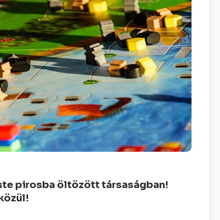
ste pirosba öltözött társaságban!
közül!