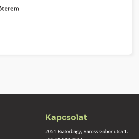
tóterem
Kapcsolat
2051 Biatorbágy, Baross Gábor utca 1.