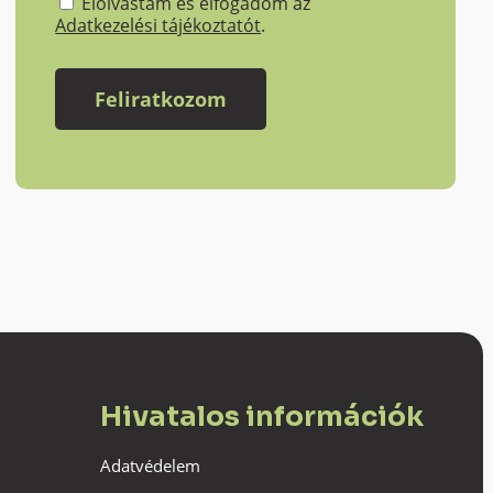
Elolvastam és elfogadom az
Adatkezelési tájékoztatót
.
Hivatalos információk
Adatvédelem