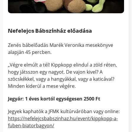
Nefelejcs Bábszínház előadása
Zenés bábelőadás Marék Veronika mesekönyve
alapján 45 percben.
„Végre elmúlt a tél! Kippkopp elindul a zöld réten,
hogy játsszon egy nagyot. De vajon kivel? A
szöcskékkel, vagy a hangyákkal, vagy a katicával?
Minden kiderül a mese végére.
Jegyár: 1 éves kortól egységesen 2500 Ft
Jegyek kaphatók a JFMK kultúrváróban vagy online:
https://nefelejcsbabszinhaz.hu/event/kippkopp-a-
fuben-biatorbagyon/