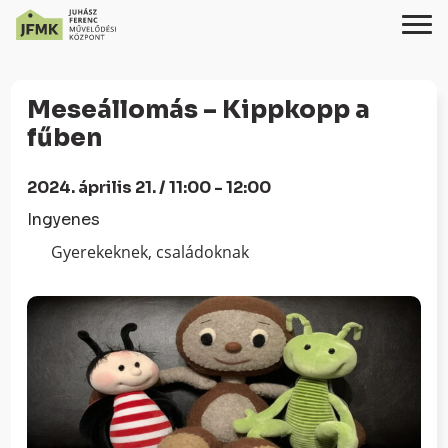
Skip
Ugrás
to
a
Meseállomás – Kippkopp a
Content
navigációhoz
fűben
2024. április 21. / 11:00 - 12:00
Ingyenes
Gyerekeknek, családoknak