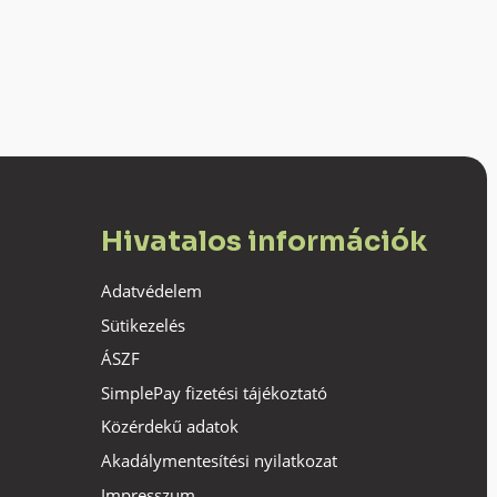
Hivatalos információk
Adatvédelem
Sütikezelés
ÁSZF
SimplePay fizetési tájékoztató
Közérdekű adatok
Akadálymentesítési nyilatkozat
Impresszum