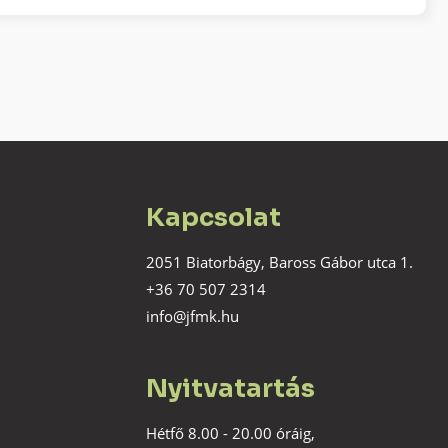
Kapcsolat
2051 Biatorbágy, Baross Gábor utca 1.
+36 70 507 2314
info@jfmk.hu
Nyitvatartás
Hétfő 8.00 - 20.00 óráig,