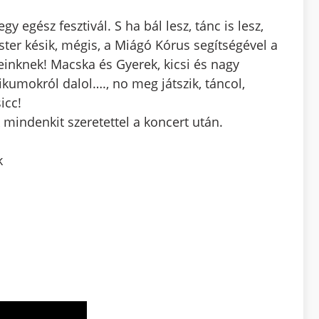
 egész fesztivál. S ha bál lesz, tánc is lesz,
ter késik, mégis, a Miágó Kórus segítségével a
inknek! Macska és Gyerek, kicsi és nagy
mokról dalol…., no meg játszik, táncol,
icc!
indenkit szeretettel a koncert után.
k