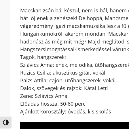
Macskanizsán bál készül, nem is bál, hanem egy
hát jöjjenek a zenészek! De hoppá, Mancsmes
végeredmény igazi macskamuzsika lesz a füle
Hungarikumokról, akarom mondani Macskariku
hadonász ás még mit még? Majd meglátod, s
Hangszersimogatással-ismerkedéssel várunk m
Tagok, hangszerek:
Szlávics Anna: ének, melodika, ütőhangszere
Ruzics Csilla: akusztikus gitár, vokál
Paizs Attila: cajon, ütőhangszerek, vokál
Dalok, szövegek és rajzok: Kátai Letti
Zene: Szlávics Anna
Előadás hossza: 50-60 perc
Ajánlott korosztály: óvodás, kisiskolás
Nagy kontraszt váltása