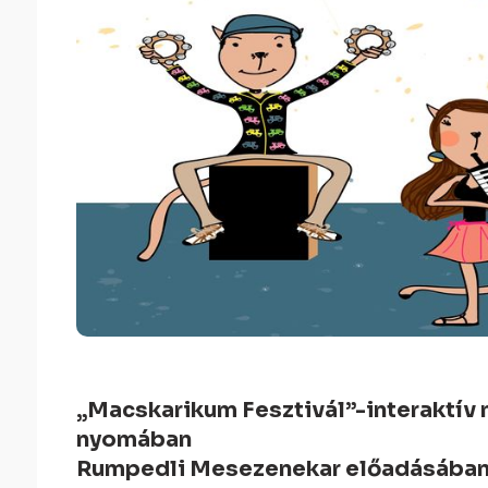
„Macskarikum Fesztivál”-interaktív
nyomában
Rumpedli Mesezenekar előadásába