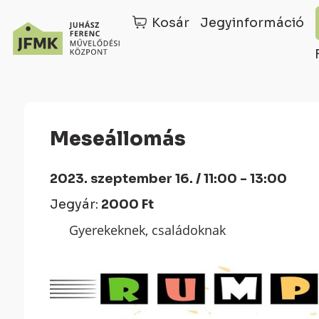
Kosár
Jegyinformáció
Skip
Ugrás
to
a
Content
navigációhoz
Meseállomás
2023. szeptember 16. / 11:00 - 13:00
Jegyár:
2000 Ft
Gyerekeknek, családoknak