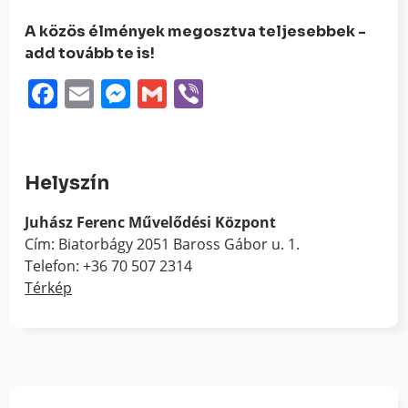
A közös élmények megosztva teljesebbek -
add tovább te is!
Facebook
Email
Messenger
Gmail
Viber
Helyszín
Juhász Ferenc Művelődési Központ
Cím: Biatorbágy 2051 Baross Gábor u. 1.
Telefon: +36 70 507 2314
Térkép