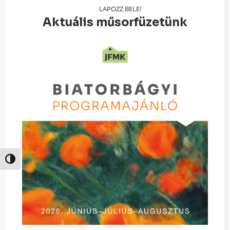
LAPOZZ BELE!
Aktuális műsorfüzetünk
Nagy kontraszt váltása