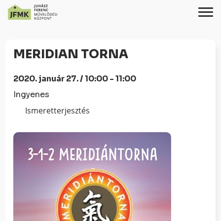
Skip
Ugrás
to
a
MERIDIAN TORNA
Content
navigációhoz
2020. január 27. / 10:00 - 11:00
Ingyenes
Ismeretterjesztés