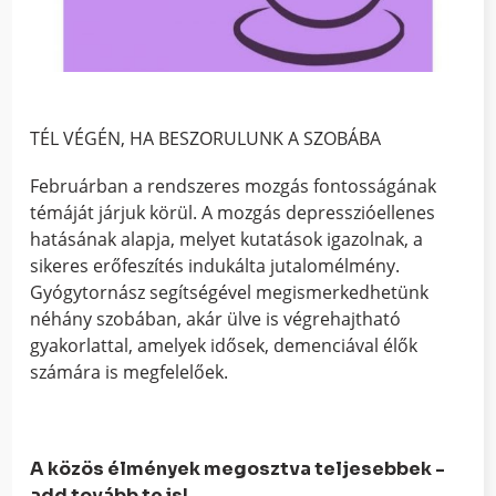
TÉL VÉGÉN, HA BESZORULUNK A SZOBÁBA
Februárban a rendszeres mozgás fontosságának
témáját járjuk körül. A mozgás depresszióellenes
hatásának alapja, melyet kutatások igazolnak, a
sikeres erőfeszítés indukálta jutalomélmény.
Gyógytornász segítségével megismerkedhetünk
néhány szobában, akár ülve is végrehajtható
gyakorlattal, amelyek idősek, demenciával élők
számára is megfelelőek.
A közös élmények megosztva teljesebbek -
add tovább te is!