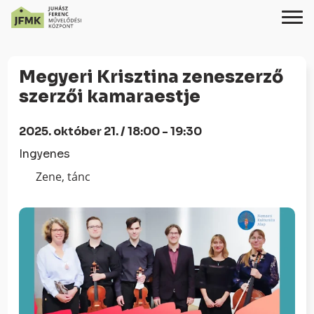
Skip
Ugrás
to
a
Megyeri Krisztina zeneszerző
Content
navigációhoz
szerzői kamaraestje
2025. október 21. / 18:00 - 19:30
Ingyenes
Zene, tánc