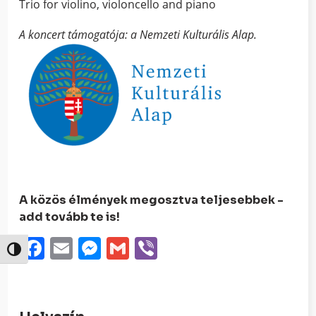
Trio for violino, violoncello and piano
A koncert támogatója: a Nemzeti Kulturális Alap.
A közös élmények megosztva teljesebbek -
add tovább te is!
Facebook
Email
Messenger
Gmail
Viber
Nagy kontraszt váltása