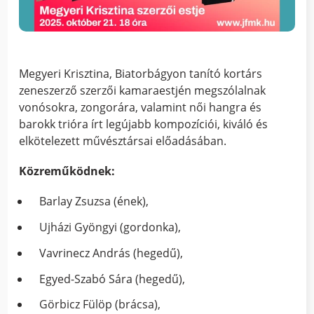
Megyeri Krisztina, Biatorbágyon tanító kortárs
zeneszerző szerzői kamaraestjén megszólalnak
vonósokra, zongorára, valamint női hangra és
barokk trióra írt legújabb kompozíciói, kiváló és
elkötelezett művésztársai előadásában.
Közreműködnek:
Barlay Zsuzsa (ének),
Ujházi Gyöngyi (gordonka),
Vavrinecz András (hegedű),
Egyed-Szabó Sára (hegedű),
Görbicz Fülöp (brácsa),