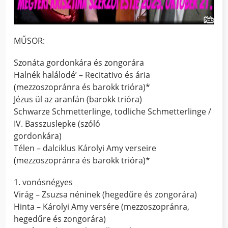
MŰSOR:
Szonáta gordonkára és zongorára
Halnék halálodé’ – Recitativo és ária
(mezzoszopránra és barokk trióra)*
Jézus ül az aranfán (barokk trióra)
Schwarze Schmetterlinge, todliche Schmetterlinge /
IV. Basszuslepke (szóló
gordonkára)
Télen – dalciklus Károlyi Amy verseire
(mezzoszopránra és barokk trióra)*
1. vonósnégyes
Virág – Zsuzsa néninek (hegedűre és zongorára)
Hinta – Károlyi Amy versére (mezzoszopránra,
hegedűre és zongorára)