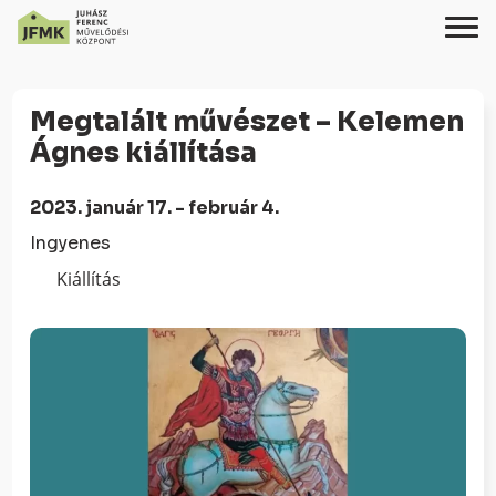
Skip
Ugrás
to
a
Megtalált művészet – Kelemen
Content
navigációhoz
Ágnes kiállítása
2023. január 17. - február 4.
Ingyenes
Kiállítás