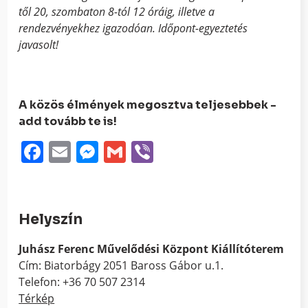
től 20, szombaton 8-tól 12 óráig, illetve a
rendezvényekhez igazodóan. Időpont-egyeztetés
javasolt!
A közös élmények megosztva teljesebbek -
add tovább te is!
Facebook
Email
Messenger
Gmail
Viber
Helyszín
Juhász Ferenc Művelődési Központ Kiállítóterem
Cím: Biatorbágy 2051 Baross Gábor u.1.
Telefon: +36 70 507 2314
Térkép