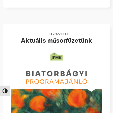
LAPOZZ BELE!
Aktuális műsorfüzetünk
Nagy kontraszt váltása