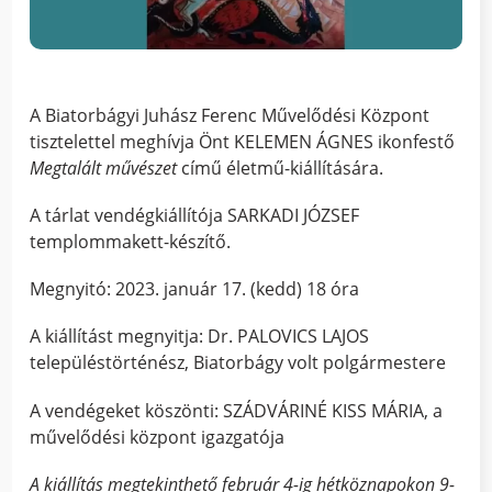
A Biatorbágyi Juhász Ferenc Művelődési Központ
tisztelettel meghívja Önt KELEMEN ÁGNES ikonfestő
Megtalált művészet
című életmű-kiállítására.
A tárlat vendégkiállítója SARKADI JÓZSEF
templommakett-készítő.
Megnyitó: 2023. január 17. (kedd) 18 óra
A kiállítást megnyitja: Dr. PALOVICS LAJOS
településtörténész, Biatorbágy volt polgármestere
A vendégeket köszönti: SZÁDVÁRINÉ KISS MÁRIA, a
művelődési központ igazgatója
A kiállítás megtekinthető február 4-ig hétköznapokon 9-