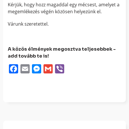
Kérjük, hogy hozz magaddal egy mécsest, amelyet a
megemlékezés végén közösen helyezünk el.
Várunk szeretettel.
A közös élmények megosztva teljesebbek -
add tovább te is!
Facebook
Email
Messenger
Gmail
Viber