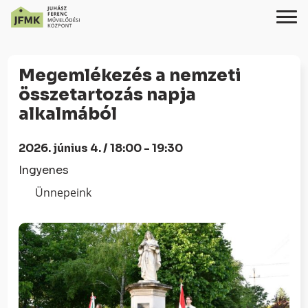
Skip
Ugrás
to
a
Megemlékezés a nemzeti
Content
navigációhoz
összetartozás napja
alkalmából
2026. június 4. / 18:00 - 19:30
Ingyenes
Ünnepeink