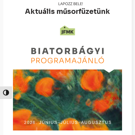
LAPOZZ BELE!
Aktuális műsorfüzetünk
Nagy kontraszt váltása