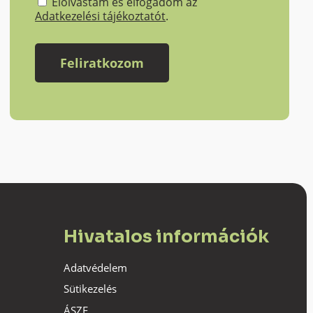
Elolvastam és elfogadom az
Adatkezelési tájékoztatót
.
Hivatalos információk
Adatvédelem
Sütikezelés
ÁSZF