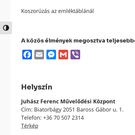
Koszorúzás az emléktáblánál
Nagy kontraszt váltása
A közös élmények megosztva teljesebbek
Facebook
Email
Messenger
Gmail
Viber
Helyszín
Juhász Ferenc Művelődési Központ
Cím: Biatorbágy 2051 Baross Gábor u. 1.
Telefon: +36 70 507 2314
Térkép