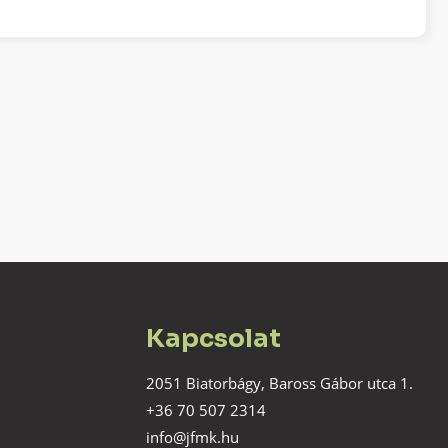
Kapcsolat
2051 Biatorbágy, Baross Gábor utca 1.
+36 70 507 2314
info@jfmk.hu