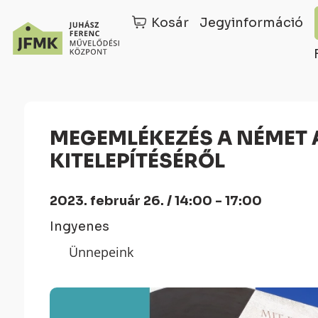
Kosár
Jegyinformáció
Skip
Ugrás
to
a
Content
navigációhoz
MEGEMLÉKEZÉS A NÉMET AJKÚ LAKOSSÁG
KITELEPÍTÉSÉRŐL
2023. február 26. / 14:00 - 17:00
Ingyenes
Ünnepeink