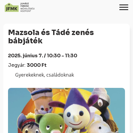
Skip
Ugrás
to
a
Mazsola és Tádé zenés
Content
navigációhoz
bábjáték
2025. június 7. / 10:30 - 11:30
Jegyár:
3000 Ft
Gyerekeknek, családoknak