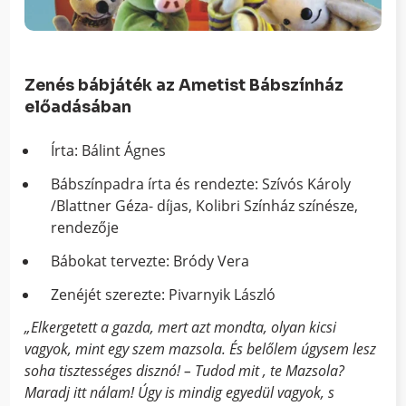
Zenés bábjáték az Ametist Bábszínház
előadásában
Írta: Bálint Ágnes
Bábszínpadra írta és rendezte: Szívós Károly
/Blattner Géza- díjas, Kolibri Színház színésze,
rendezője
Bábokat tervezte: Bródy Vera
Zenéjét szerezte: Pivarnyik László
„Elkergetett a gazda, mert azt mondta, olyan kicsi
vagyok, mint egy szem mazsola. És belőlem úgysem lesz
soha tisztességes disznó! – Tudod mit , te Mazsola?
Maradj itt nálam! Úgy is mindig egyedül vagyok, s