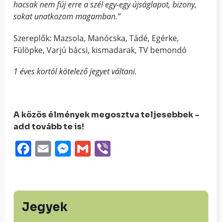
hacsak nem fúj erre a szél egy-egy újságlapot, bizony,
sokat unatkozom magamban.”
Szereplők: Mazsola, Manócska, Tádé, Egérke,
Fülöpke, Varjú bácsi, kismadarak, TV bemondó
1 éves kortól kötelező jegyet váltani.
A közös élmények megosztva teljesebbek -
add tovább te is!
Facebook
Email
Messenger
Gmail
Viber
Jegyek