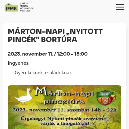
Skip
Ugrás
to
a
MÁRTON-NAPI „NYITOTT
Content
navigációhoz
PINCÉK” BORTÚRA
2023. november 11. / 12:00 - 18:00
Ingyenes
Gyerekeknek, családoknak