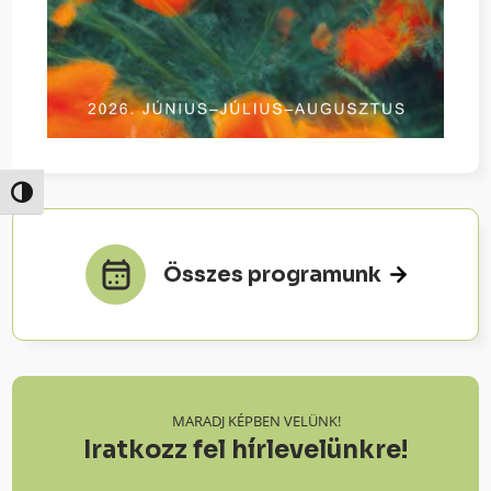
Nagy kontraszt váltása
Összes programunk
MARADJ KÉPBEN VELÜNK!
Iratkozz fel hírlevelünkre!