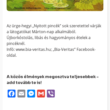
Az ürge-hegyi „Nyitott pincék” sok szeretettel várják
a látogatókat Márton-nap alkalmából.
Újborkóstolás, libás és hagyományos ételek a
pincéknél.
Infó: www.bia-veritas.hu; „Bia-Veritas” Facebook-
oldal.
A közös élmények megosztva teljesebbek -
add tovább te is!
Facebook
Email
Messenger
Gmail
Viber