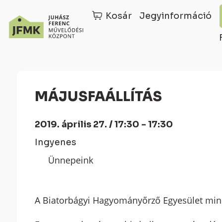
Kosár
Jegyinformáció
Skip
Ugrás
to
a
Content
navigációhoz
MÁJUSFAÁLLÍTÁS
2019. április 27. / 17:30 - 17:30
Ingyenes
Ünnepeink
A Biatorbágyi Hagyományőrző Egyesület mind