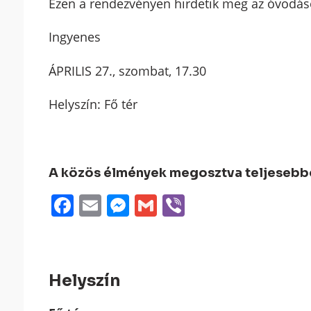
Ezen a rendezvényen hirdetik meg az óvodások
Ingyenes
ÁPRILIS 27., szombat, 17.30
Helyszín: Fő tér
A közös élmények megosztva teljesebbek
Facebook
Email
Messenger
Gmail
Viber
Helyszín