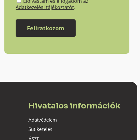
Elolvastam és elfogadom az
Adatkezelési tájékoztatót
.
Hivatalos információk
Adatvédelem
Sütikezelés
ÁSZF