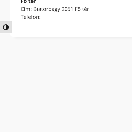
Fő tér
Cím: Biatorbágy 2051 Fő tér
Telefon:
Nagy kontraszt váltása