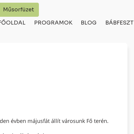
Műsorfüzet
FŐOLDAL
PROGRAMOK
BLOG
BÁBFESZT
en évben májusfát állít városunk Fő terén.