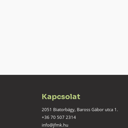
Kapcsolat
2051 Biatorbágy, Baross Gábor utca 1.
+36 70 507 2314
info@jfmk.hu