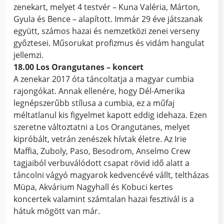
zenekart, melyet 4 testvér – Kuna Valéria, Márton,
Gyula és Bence – alapított. Immár 29 éve játszanak
együtt, számos hazai és nemzetközi zenei verseny
győztesei. Műsorukat profizmus és vidám hangulat
jellemzi.
18.00 Los Orangutanes – koncert
A zenekar 2017 óta táncoltatja a magyar cumbia
rajongókat. Annak ellenére, hogy Dél-Amerika
legnépszerűbb stílusa a cumbia, ez a műfaj
méltatlanul kis figyelmet kapott eddig idehaza. Ezen
szeretne változtatni a Los Orangutanes, melyet
kipróbált, vetrán zenészek hívtak életre. Az Irie
Maffia, Zuboly, Paso, Besodrom, Anselmo Crew
tagjaiból verbuválódott csapat rövid idő alatt a
táncolni vágyó magyarok kedvencévé vállt, teltházas
Müpa, Akvárium Nagyhall és Kobuci kertes
koncertek valamint számtalan hazai fesztivál is a
hátuk mögött van már.