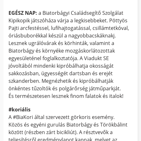
EGÉSZ NAP:
a Biatorbágyi Családsegítő Szolgálat
Kipikopik játszóháza várja a legkisebbeket. Pöttyös
Pajti arcfestéssel, lufihajtogatással, csillámtetkóval,
óriásbuborékkal készül a nagyobbacskáknakj.
Lesznek ugrálóvárak és körhinták, valamint a
Biatorbágy és környéke mozgáskorlátozottak
egyesületénel foglalkoztatója. A Viadukt SE
jóvoltából mindenki kipróbálhatja okosságát
sakkozásban, ügyességét dartsban és erejét
szkanderben. Megnézhetik és kipróbálhatják
önkéntes tűzoltók és polgárőrség játműparkját.
És természetesen lesznek finom falatok és italok!
#koriális
A #BiaKori által szervezett görkoris esemény.
Közös és egyéni gurulás Biatorbágy és Törökbálint
között (részben zárt bicikliút). A résztvevők a
teljesítésről eredménylapot kapnak, melyet az