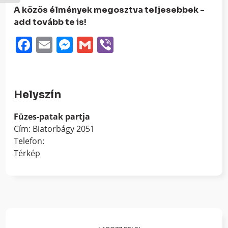
A közös élmények megosztva teljesebbek -
add tovább te is!
Facebook
Email
Messenger
Gmail
Viber
Helyszín
Füzes-patak partja
Cím: Biatorbágy 2051
Telefon:
Térkép