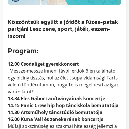
Köszöntsük együtt a jóidőt a Füzes-patak
partján! Lesz zene, sport, játék, eszem-
iszom!
Program:
12.00 Csodaliget gyerekkoncert
„Messze-messze innen, távoli erdők ölén található
egy piciny tisztás, hol az élet csupa vidámság! Tarts
velem tündérutamon, hogy Te is megélhesd az igazi
varázslatot!”
13.34 Éles Gábor tanítványainak koncertje
14.15 Panic Crew hip hop tánciskola bemutatója
14.30 Artsműhely táncstúdió bemutatója
16.00 Kuna Vali és zenekarának koncertje
Műfaji sokszínűség és szakmai hitelesség jellemzi a