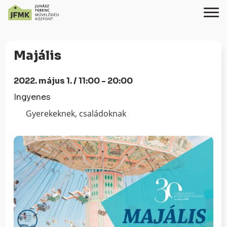
Skip
Ugrás
to
a
Majális
Content
navigációhoz
2022. május 1. / 11:00 - 20:00
Ingyenes
Gyerekeknek, családoknak