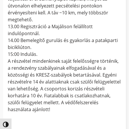
útvonalon elhelyezett pecsételési pontokon
érvényesíteni kell. A táv ~10 km, mely többször
megtehető.
13.00 Regisztráció a Majálison felállított
indulópontnál.
14.00 Bemelegítő gurulás és gyakorlás a patakparti
bicikliúton.
15:00 Indulás.
A részvétel mindenkinek saját felelősségre történik,
a rendezvény szabályainak elfogadásával és a
közösségi és KRESZ-szabályok betartásával. Egyéni
részvételre 14 év alattiaknak csak szülői felügyelettel
van lehetőség. A csoportos korizás részvételi
korhatára 10 év. Fiatalabbak is csatlakozhatnak,
szülői felügyelet mellett. A védőfelszerelés
használata ajánlott!
Nagy kontraszt váltása