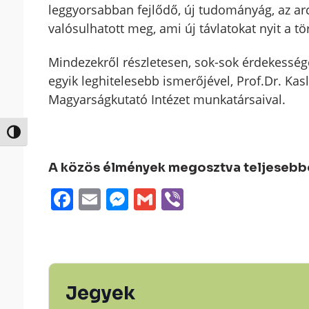
leggyorsabban fejlődő, új tudományág, az ar
valósulhatott meg, ami új távlatokat nyit a tö
Mindezekről részletesen, sok-sok érdekessége
egyik leghitelesebb ismerőjével, Prof.Dr. Ka
Magyarságkutató Intézet munkatársaival.
Nagy kontraszt váltása
A közös élmények megosztva teljesebbek
Facebook
Email
Messenger
Gmail
Viber
Jegyek