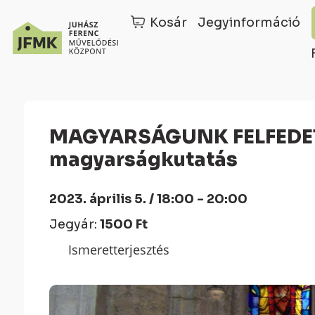
Kosár
Jegyinformáció
Skip
Ugrás
to
a
Content
navigációhoz
MAGYARSÁGUNK FELFEDETT TITKAI – A DNS és a
magyarságkutatás
2023. április 5. / 18:00 - 20:00
Jegyár:
1500 Ft
Ismeretterjesztés