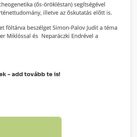
cheogenetika (ős-örökléstan) segítségével
rténettudomány, illetve az őskutatás előtt is.
t föltárva beszélget Simon-Palov Judit a téma
sler Miklóssal és Neparáczki Endrével a
 - add tovább te is!