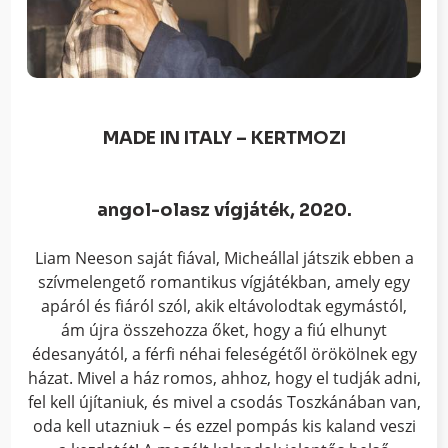
MADE IN ITALY – KERTMOZI
angol-olasz vígjáték, 2020.
Liam Neeson saját fiával, Micheállal játszik ebben a
szívmelengető romantikus vígjátékban, amely egy
apáról és fiáról szól, akik eltávolodtak egymástól,
ám újra összehozza őket, hogy a fiú elhunyt
édesanyától, a férfi néhai feleségétől örökölnek egy
házat. Mivel a ház romos, ahhoz, hogy el tudják adni,
fel kell újítaniuk, és mivel a csodás Toszkánában van,
oda kell utazniuk – és ezzel pompás kis kaland veszi