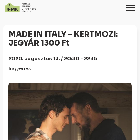
Skip
Ugrás
to
a
MADE IN ITALY – KERTMOZI:
Content
navigációhoz
JEGYÁR 1300 Ft
2020. augusztus 13. / 20:30 - 22:15
Ingyenes