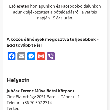
Eső esetén honlapunkon és Facebook-oldalunkon
adunk tájékoztatást a pótelőadásról, a vetítés
napján 15 óra után.
A közös élmények megosztva teljesebbek -
add tovább te is!
Facebook
Email
Messenger
Gmail
Viber
Helyszín
Juhász Ferenc Művelődési Központ
Cím: Biatorbágy 2051 Baross Gábor u. 1.
Telefon: +36 70 507 2314
Térkép