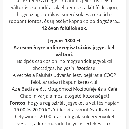
a kezdetét! A megélt kalandok jelentős belső
változásokat indítanak el bennük: a két férfi rájön,
hogy az új, bohókás ismerősök és a család is
roppant fontos, és új esélyt kapnak a boldogságra…
12 éven felülieknek.
Jegyár: 1300 Ft
Az eseményre online regisztrációs jegyet kell
váltani.
Belépés csak az online megrendelt jegyekkel
lehetséges, helyszíni fizetéssel!
A vetítés a Faluház udvarán lesz, bejárat a COOP
felől, az udvari kapun keresztül.
Az előadás előtt Mozgómozi Mozibüféje és a Café
Chaplin várja a mozilátogató közönséget!
Fontos
, hogy a regisztrált jegyeket a vetítés napján
19.00 és 20.00 között lehet átvenni és kifizetni a
helyszínen. 20.00 után a foglalások érvényüket
vesztik, a fennmaradó helyeket értékesítjük!