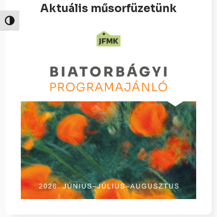
Aktuális műsorfüzetünk
Nagy kontraszt váltása