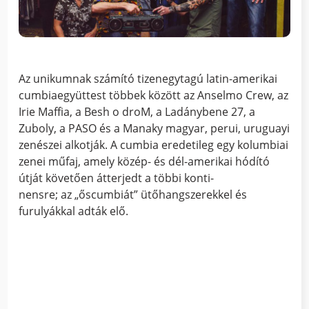
Az unikumnak számító tizenegytagú latin-amerikai
cumbiaegyüttest többek között az Anselmo Crew, az
Irie Maffia, a Besh o droM, a Ladánybene 27, a
Zuboly, a PASO és a Manaky magyar, perui, uruguayi
zenészei alkotják. A cumbia eredetileg egy kolumbiai
zenei műfaj, amely közép- és dél-amerikai hódító
útját követően átterjedt a többi konti-
nensre; az „őscumbiát” ütőhangszerekkel és
furulyákkal adták elő.