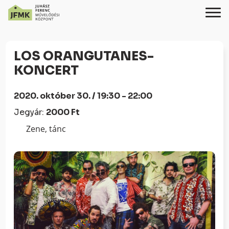
Skip
Ugrás
to
a
LOS ORANGUTANES-
Content
navigációhoz
KONCERT
2020. október 30. / 19:30 - 22:00
Jegyár:
2000 Ft
Zene, tánc