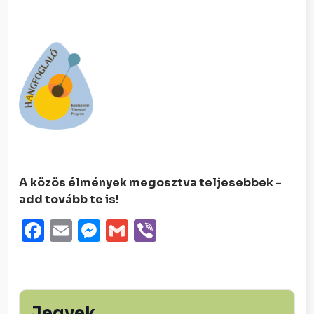
A közös élmények megosztva teljesebbek -
add tovább te is!
Facebook
Email
Messenger
Gmail
Viber
Jegyek