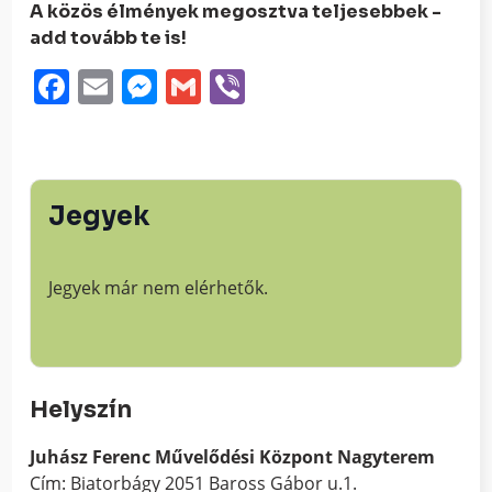
A közös élmények megosztva teljesebbek -
add tovább te is!
Facebook
Email
Messenger
Gmail
Viber
Jegyek
Jegyek már nem elérhetők.
Helyszín
Juhász Ferenc Művelődési Központ Nagyterem
Cím: Biatorbágy 2051 Baross Gábor u.1.