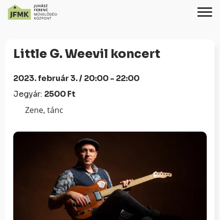
Skip
Ugrás
to
a
Little G. Weevil koncert
Content
navigációhoz
2023. február 3. / 20:00 - 22:00
Jegyár:
2500 Ft
Zene, tánc