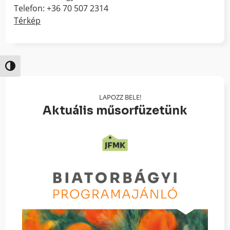
Telefon: +36 70 507 2314
Térkép
Nagy kontraszt váltása
LAPOZZ BELE!
Aktuális műsorfüzetünk