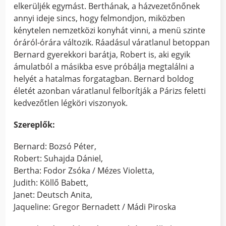
elkerüljék egymást. Berthának, a házvezetőnőnek
annyi ideje sincs, hogy felmondjon, miközben
kénytelen nemzetközi konyhát vinni, a menü szinte
óráról-órára változik. Ráadásul váratlanul betoppan
Bernard gyerekkori barátja, Robert is, aki egyik
ámulatból a másikba esve próbálja megtalálni a
helyét a hatalmas forgatagban. Bernard boldog
életét azonban váratlanul felborítják a Párizs feletti
kedvezőtlen légköri viszonyok.
Szereplők:
Bernard: Bozsó Péter,
Robert: Suhajda Dániel,
Bertha: Fodor Zsóka / Mézes Violetta,
Judith: Köllő Babett,
Janet: Deutsch Anita,
Jaqueline: Gregor Bernadett / Mádi Piroska