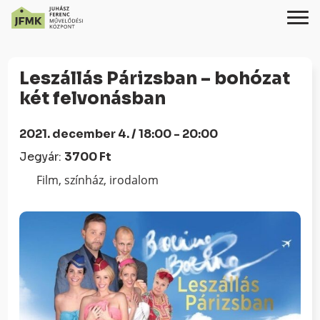
Skip
Ugrás
to
a
Leszállás Párizsban – bohózat
Content
navigációhoz
két felvonásban
2021. december 4. / 18:00 - 20:00
Jegyár:
3700 Ft
Film, színház, irodalom