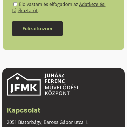
Elolvastam és elfogadom az
Adatkezelési
tájékoztatót
.
Kapcsolat
2051 Biatorbágy, Baross Gábor utca 1.