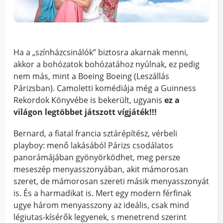
Ha a „színházcsinálók” biztosra akarnak menni,
akkor a bohózatok bohózatához nyúlnak, ez pedig
nem más, mint a Boeing Boeing (Leszállás
Párizsban). Camoletti komédiája még a Guinness
Rekordok Könyvébe is bekerült, ugyanis
ez a
világon legtöbbet játszott vígjáték!!!
Bernard, a fiatal francia sztárépítész, vérbeli
playboy: menő lakásából Párizs csodálatos
panorámájában gyönyörködhet, meg persze
meseszép menyasszonyában, akit mámorosan
szeret, de mámorosan szereti másik menyasszonyát
is. És a harmadikat is. Mert egy modern férfinak
ugye három menyasszony az ideális, csak mind
légiutas-kísérők legyenek, s menetrend szerint