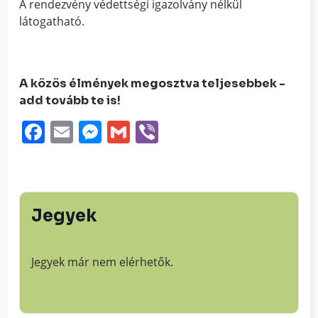
A rendezvény védettségi igazolvány nélkül
látogatható.
A közös élmények megosztva teljesebbek -
add tovább te is!
Facebook
Email
Messenger
Gmail
Viber
Jegyek
Jegyek már nem elérhetők.