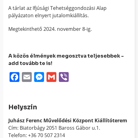
A tárlat az Ifjúsági Tehetséggondozási Alap
pályázaton elnyert jutalomkiállítás.
Megtekinthető 2024. november 8-ig.
A közös élmények megosztva teljesebbek -
add tovább te is!
Facebook
Email
Messenger
Gmail
Viber
Helyszín
Juhász Ferenc Művelődési Központ Kiállítóterem
Cím: Biatorbágy 2051 Baross Gábor u.1.
Telefon: +36 70 507 2314