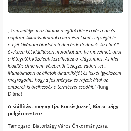
„Szenvedélyem az állatok megörökítése a vásznon és
papíron. Alkotásaimmal a természet vad szépségét és
erejét kívánom átadni minden érdeklődőnek. Az elmúlt
években két kiállításon mutathattam be műveimet, ahol
a látogatók közelebb kerülhettek a világomhoz. Az idei
kiállítás címe nem véletlenül ’Lélegző vadon’ lett.
Munkáimban az állatok dinamikáját és lelkét igyekszem
megragadni, hogy a festmények és rajzok által az
emberek is átélhessék a természet csodáit.”
(Jung
Diána)
A kiállítást megnyitja: Kocsis József, Biatorbágy
polgármestere
Támogató: Biatorbágy Város Önkormányzata.