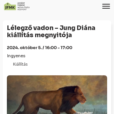
Skip
Ugrás
to
a
Lélegző vadon – Jung Diána
Content
navigációhoz
kiállítás megnyitója
2024. október 5. / 16:00 - 17:00
Ingyenes
Kiállítás