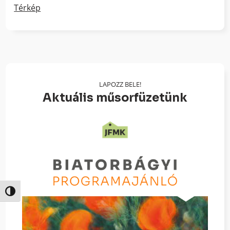
Térkép
LAPOZZ BELE!
Aktuális műsorfüzetünk
Nagy kontraszt váltása