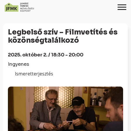
Skip
Ugrás
to
a
Legbelső szív – Filmvetítés és
Content
navigációhoz
közönségtalálkozó
2025. október 2. / 18:30 - 20:00
Ingyenes
Ismeretterjesztés