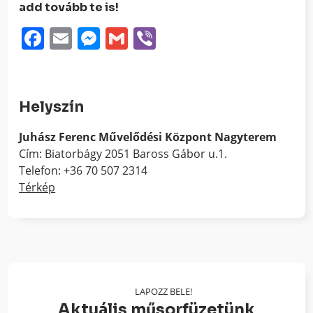
add tovább te is!
Facebook
Email
Messenger
Gmail
Viber
Helyszín
Juhász Ferenc Művelődési Központ Nagyterem
Cím: Biatorbágy 2051 Baross Gábor u.1.
Telefon: +36 70 507 2314
Térkép
LAPOZZ BELE!
Aktuális műsorfüzetünk