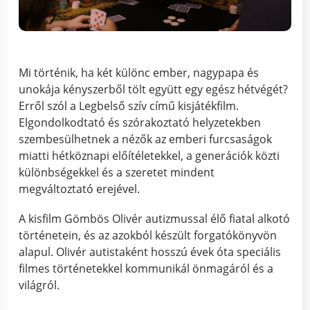
Mi történik, ha két különc ember, nagypapa és
unokája kényszerből tölt együtt egy egész hétvégét?
Erről szól a Legbelső szív című kisjátékfilm.
Elgondolkodtató és szórakoztató helyzetekben
szembesülhetnek a nézők az emberi furcsaságok
miatti hétköznapi előítéletekkel, a generációk közti
különbségekkel és a szeretet mindent
megváltoztató erejével.
A kisfilm Gömbös Olivér autizmussal élő fiatal alkotó
történetein, és az azokból készült forgatókönyvön
alapul. Olivér autistaként hosszú évek óta speciális
filmes történetekkel kommunikál önmagáról és a
világról.