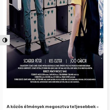
Nagy kontraszt váltása
A közös élmények megosztva teljesebbek -