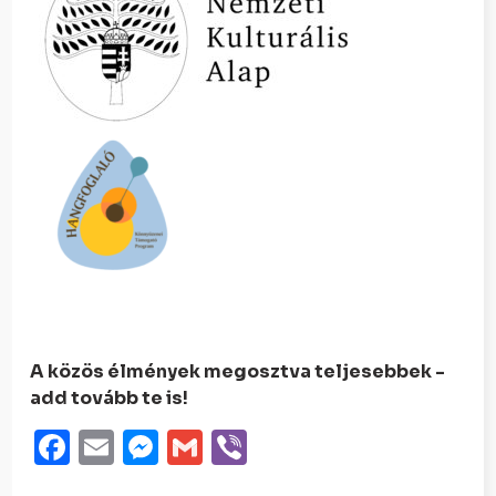
A közös élmények megosztva teljesebbek -
add tovább te is!
Facebook
Email
Messenger
Gmail
Viber