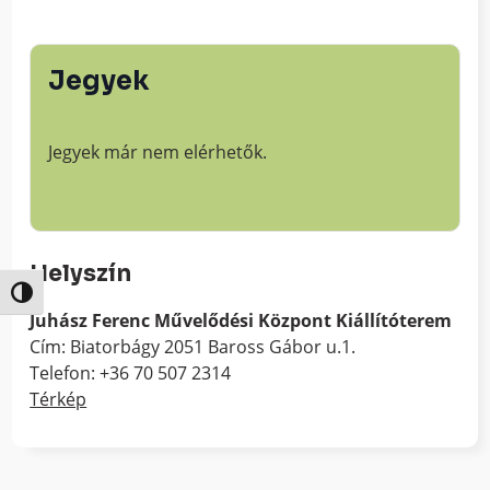
Jegyek
Jegyek már nem elérhetők.
Helyszín
Nagy kontraszt váltása
Juhász Ferenc Művelődési Központ Kiállítóterem
Cím: Biatorbágy 2051 Baross Gábor u.1.
Telefon: +36 70 507 2314
Térkép