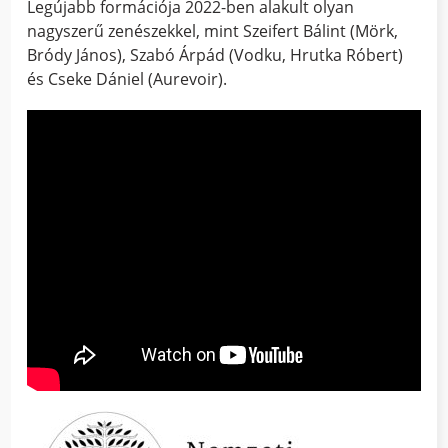
Legújabb formációja 2022-ben alakult olyan
nagyszerű zenészekkel, mint Szeifert Bálint (Mörk,
Bródy János), Szabó Árpád (Vodku, Hrutka Róbert)
és Cseke Dániel (Aurevoir).