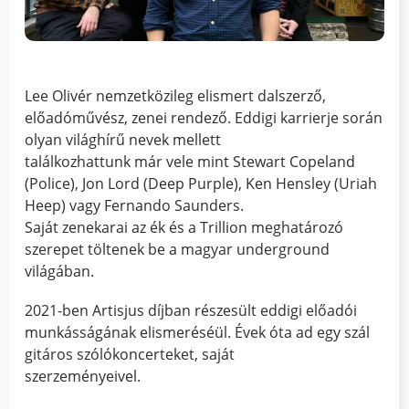
Lee Olivér nemzetközileg elismert dalszerző,
előadóművész, zenei rendező. Eddigi karrierje során
olyan világhírű nevek mellett
találkozhattunk már vele mint Stewart Copeland
(Police), Jon Lord (Deep Purple), Ken Hensley (Uriah
Heep) vagy Fernando Saunders.
Saját zenekarai az ék és a Trillion meghatározó
szerepet töltenek be a magyar underground
világában.
2021-ben Artisjus díjban részesült eddigi előadói
munkásságának elismeréséül. Évek óta ad egy szál
gitáros szólókoncerteket, saját
szerzeményeivel.