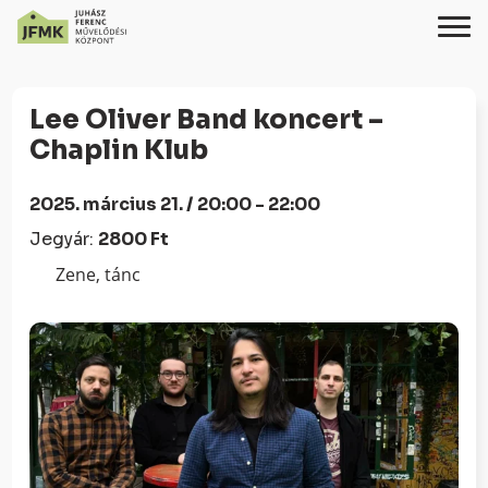
Skip
Ugrás
to
a
Lee Oliver Band koncert –
Content
navigációhoz
Chaplin Klub
2025. március 21. / 20:00 - 22:00
Jegyár:
2800 Ft
Zene, tánc