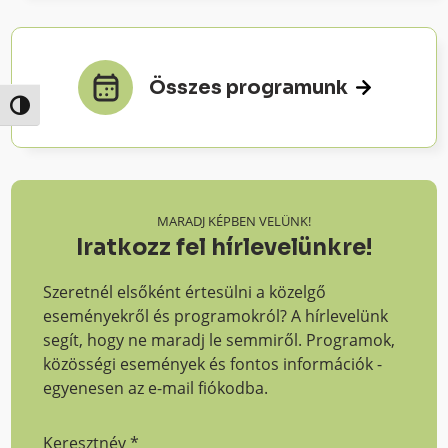
Összes programunk
Nagy kontraszt váltása
MARADJ KÉPBEN VELÜNK!
Iratkozz fel hírlevelünkre!
Szeretnél elsőként értesülni a közelgő
eseményekről és programokról? A hírlevelünk
segít, hogy ne maradj le semmiről. Programok,
közösségi események és fontos információk -
egyenesen az e-mail fiókodba.
Keresztnév
*