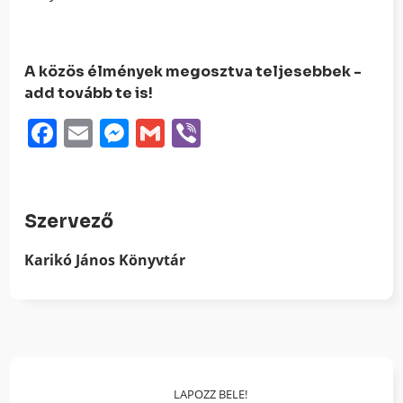
A közös élmények megosztva teljesebbek -
add tovább te is!
Facebook
Email
Messenger
Gmail
Viber
Szervező
Karikó János Könyvtár
LAPOZZ BELE!