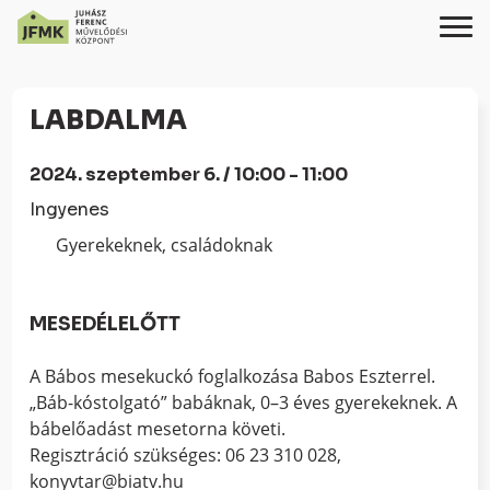
Skip
Ugrás
to
a
LABDALMA
Content
navigációhoz
2024. szeptember 6. / 10:00 - 11:00
Ingyenes
Gyerekeknek, családoknak
MESEDÉLELŐTT
A Bábos mesekuckó foglalkozása Babos Eszterrel.
„Báb-kóstolgató” babáknak, 0–3 éves gyerekeknek. A
bábelőadást mesetorna követi.
Regisztráció szükséges: 06 23 310 028,
konyvtar@biatv.hu