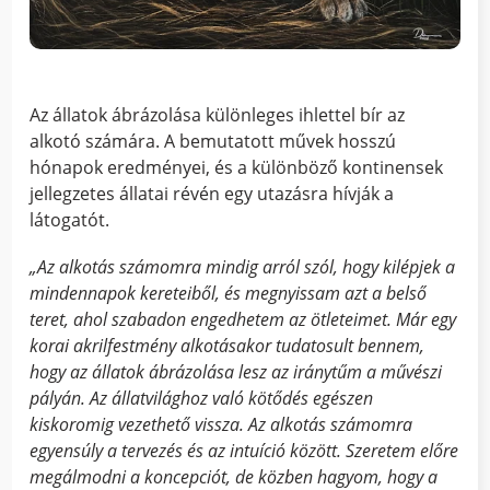
Az állatok ábrázolása különleges ihlettel bír az
alkotó számára. A bemutatott művek hosszú
hónapok eredményei, és a különböző kontinensek
jellegzetes állatai révén egy utazásra hívják a
látogatót.
„Az alkotás számomra mindig arról szól, hogy kilépjek a
mindennapok kereteiből, és megnyissam azt a belső
teret, ahol szabadon engedhetem az ötleteimet. Már egy
korai akrilfestmény alkotásakor tudatosult bennem,
hogy az állatok ábrázolása lesz az iránytűm a művészi
pályán. Az állatvilághoz való kötődés egészen
kiskoromig vezethető vissza. Az alkotás számomra
egyensúly a tervezés és az intuíció között. Szeretem előre
megálmodni a koncepciót, de közben hagyom, hogy a