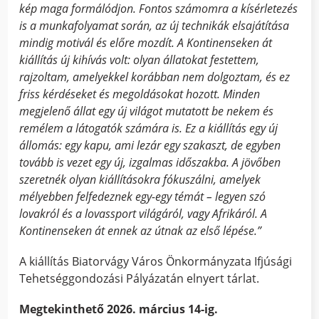
kép maga formálódjon. Fontos számomra a kísérletezés
is a munkafolyamat során, az új technikák elsajátítása
mindig motivál és előre mozdít. A Kontinenseken át
kiállítás új kihívás volt: olyan állatokat festettem,
rajzoltam, amelyekkel korábban nem dolgoztam, és ez
friss kérdéseket és megoldásokat hozott. Minden
megjelenő állat egy új világot mutatott be nekem és
remélem a látogatók számára is. Ez a kiállítás egy új
állomás: egy kapu, ami lezár egy szakaszt, de egyben
tovább is vezet egy új, izgalmas időszakba. A jövőben
szeretnék olyan kiállításokra fókuszálni, amelyek
mélyebben felfedeznek egy-egy témát – legyen szó
lovakról és a lovassport világáról, vagy Afrikáról. A
Kontinenseken át ennek az útnak az első lépése.”
A kiállítás Biatorvágy Város Önkormányzata Ifjúsági
Tehetséggondozási Pályázatán elnyert tárlat.
Megtekinthető 2026. március 14-ig.