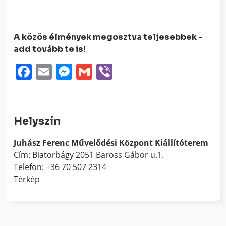
A közös élmények megosztva teljesebbek -
add tovább te is!
Facebook
Email
Messenger
Gmail
Viber
Helyszín
Juhász Ferenc Művelődési Központ Kiállítóterem
Cím: Biatorbágy 2051 Baross Gábor u.1.
Telefon: +36 70 507 2314
Térkép