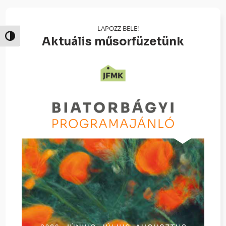
LAPOZZ BELE!
Nagy kontraszt váltása
Aktuális műsorfüzetünk