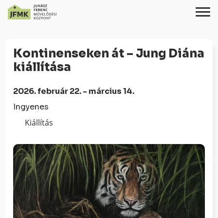
Skip
Ugrás
to
a
Kontinenseken át – Jung Diána
Content
navigációhoz
kiállítása
2026. február 22. - március 14.
Ingyenes
Kiállítás