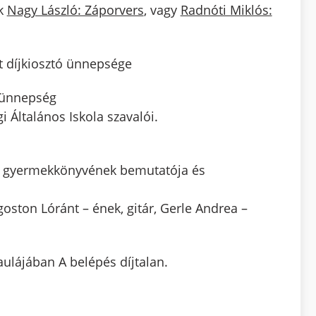
uk
Nagy László: Záporvers
, vagy
Radnóti Miklós:
t díjkiosztó ünnepsége
ó ünnepség
Általános Iskola szavalói.
ű gyermekkönyvének bemutatója és
oston Lóránt – ének, gitár, Gerle Andrea –
lájában A belépés díjtalan.