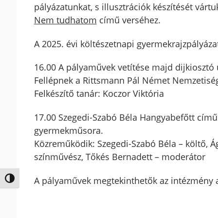
pályázatunkat, s illusztrációk készítését várt
Nem tudhatom
című verséhez.
A 2025. évi költészetnapi gyermekrajzpályáza
16.00 A pályaművek vetítése majd dijkioszt
Fellépnek a Rittsmann Pál Német Nemzetiségi 
Felkészítő tanár: Koczor Viktória
17.00 Szegedi-Szabó Béla Hangyabefőtt cím
gyermekműsora.
Közreműködik: Szegedi-Szabó Béla – költő, Ág
színművész, Tőkés Bernadett – moderátor
A pályaművek megtekinthetők az intézmény au
Nagy kontraszt váltása