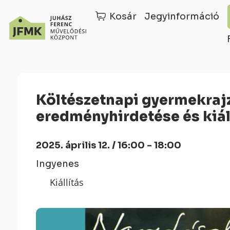
Kosár
Jegyinformáció
Skip
Ugrás
to
a
Content
navigációhoz
Költészetnapi gyermekrajzverseny
eredményhirdetése és kiál
2025. április 12. / 16:00 - 18:00
Ingyenes
Kiállítás