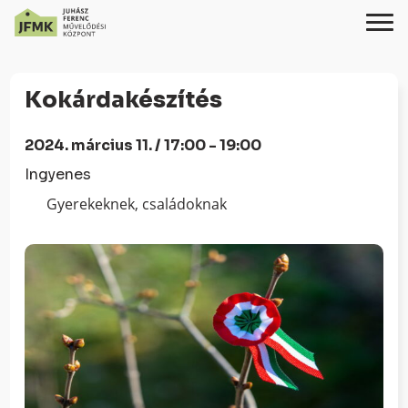
Skip
Ugrás
to
a
Kokárdakészítés
Content
navigációhoz
2024. március 11. / 17:00 - 19:00
Ingyenes
Gyerekeknek, családoknak