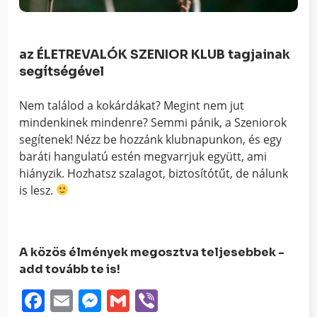
az ÉLETREVALÓK SZENIOR KLUB tagjainak
segítségével
Nem találod a kokárdákat? Megint nem jut
mindenkinek mindenre? Semmi pánik, a Szeniorok
segítenek! Nézz be hozzánk klubnapunkon, és egy
baráti hangulatú estén megvarrjuk együtt, ami
hiányzik. Hozhatsz szalagot, biztosítótűt, de nálunk
is lesz.
A közös élmények megosztva teljesebbek -
add tovább te is!
Facebook
Email
Messenger
Gmail
Viber