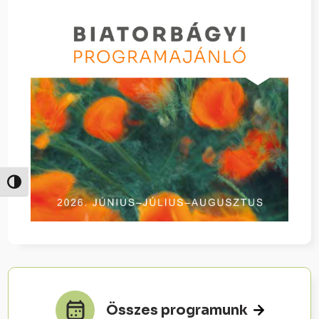
Nagy kontraszt váltása
Összes programunk