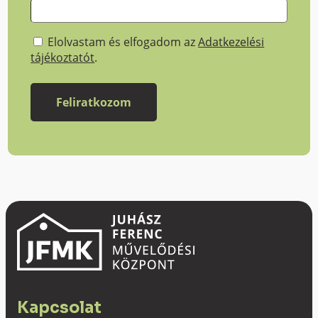
Elolvastam és elfogadom az
Adatkezelési
tájékoztatót
.
Kapcsolat