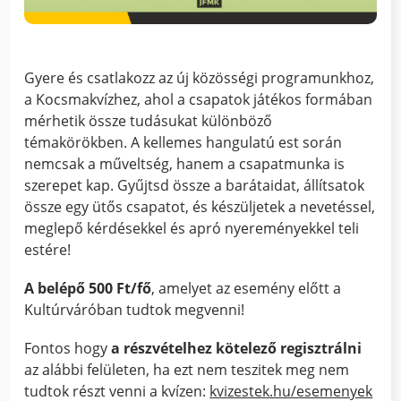
Gyere és csatlakozz az új közösségi programunkhoz,
a Kocsmakvízhez, ahol a csapatok játékos formában
mérhetik össze tudásukat különböző
témakörökben. A kellemes hangulatú est során
nemcsak a műveltség, hanem a csapatmunka is
szerepet kap. Gyűjtsd össze a barátaidat, állítsatok
össze egy ütős csapatot, és készüljetek a nevetéssel,
meglepő kérdésekkel és apró nyereményekkel teli
estére!
A belépő 500 Ft/fő
, amelyet az esemény előtt a
Kultúrváróban tudtok megvenni!
Fontos hogy
a részvételhez kötelező regisztrálni
az alábbi felületen, ha ezt nem teszitek meg nem
tudtok részt venni a kvízen:
kvizestek.hu/esemenyek