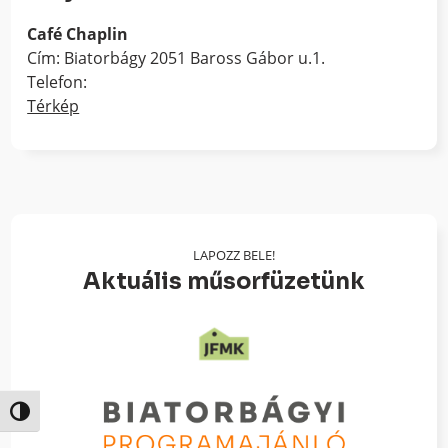
Café Chaplin
Cím: Biatorbágy 2051 Baross Gábor u.1.
Telefon:
Térkép
LAPOZZ BELE!
Aktuális műsorfüzetünk
Nagy kontraszt váltása