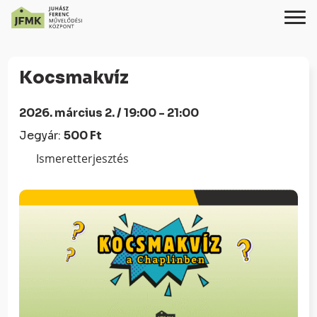
Skip
Ugrás
to
a
Kocsmakvíz
Content
navigációhoz
2026. március 2. / 19:00 - 21:00
Jegyár:
500 Ft
Ismeretterjesztés