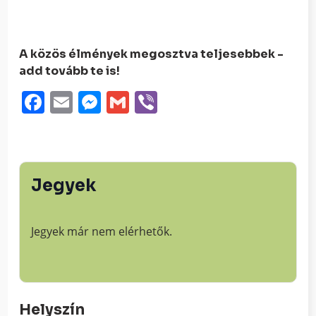
A közös élmények megosztva teljesebbek -
add tovább te is!
Facebook
Email
Messenger
Gmail
Viber
Jegyek
Jegyek már nem elérhetők.
Helyszín