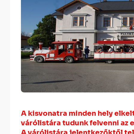
A kisvonatra minden hely elkel
várólistára tudunk felvenni az
A várólistára jelentkezőktől t