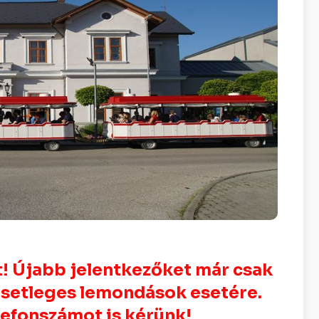
t! Újabb jelentkezőket már csak
 esetleges lemondások esetére.
elefonszámot is kérünk!