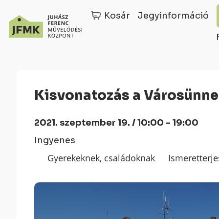
Kosár
Jegyinformáció
Skip
Ugrás
to
a
Content
navigációhoz
Kisvonatozás a Városünn
2021. szeptember 19. / 10:00 - 19:00
Ingyenes
Gyerekeknek, családoknak
Ismeretterje