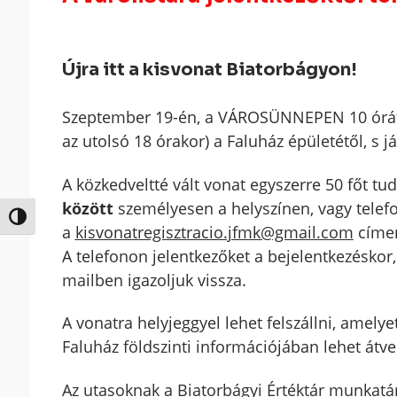
Újra itt a kisvonat Biatorbágyon!
Szeptember 19-én, a VÁROSÜNNEPEN 10 órától
az utolsó 18 órakor) a Faluház épületétől, s j
A közkedveltté vált vonat egyszerre 50 főt tud 
között
személyesen a helyszínen, vagy telef
Nagy kontraszt váltása
a
kisvonatregisztracio.jfmk@gmail.com
címen
A telefonon jelentkezőket a bejelentkezéskor,
mailben igazoljuk vissza.
A vonatra helyjeggyel lehet felszállni, amelyet
Faluház földszinti információjában lehet átve
Az utasoknak a Biatorbágyi Értéktár munkatá