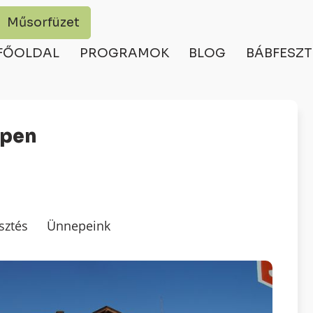
Műsorfüzet
FŐOLDAL
PROGRAMOK
BLOG
BÁBFESZT
epen
sztés
Ünnepeink