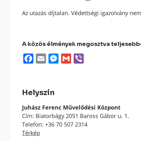
Az utazás díjtalan. Védettségi igazolvány ne
A közös élmények megosztva teljesebbek
Facebook
Email
Messenger
Gmail
Viber
Helyszín
Juhász Ferenc Művelődési Központ
Cím: Biatorbágy 2051 Baross Gábor u. 1.
Telefon: +36 70 507 2314
Térkép