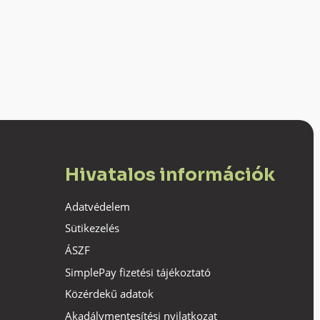
Hivatalos információk
Adatvédelem
Sütikezelés
ÁSZF
SimplePay fizetési tájékoztató
Közérdekű adatok
Akadálymentesítési nyilatkozat