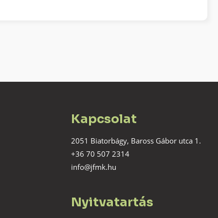
Kapcsolat
2051 Biatorbágy, Baross Gábor utca 1.
+36 70 507 2314
info@jfmk.hu
Nyitvatartás