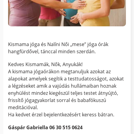
Kismama jóga és Nalíni Női „mese” jóga órák
hangfürdővel, tánccal minden szerdán.
Kedves Kismamák, Nők, Anyukák!
A kismama jógaórákon megtanuljuk azokat az
alapokat amelyek segítik a testtudatosságot, azokat
a légzéseket amik a vajúdás hullámaiban hoznak
enyhülést mindez kiegészül teljes testet átnyújtó,
frissítő jógagyakorlat sorral és babafókuszú
meditációval.
Ha kedvet érzel bejelentkezésért keress bátran.
Gáspár Gabriella 06 30 515 0624