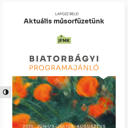
LAPOZZ BELE!
Aktuális műsorfüzetünk
Nagy kontraszt váltása