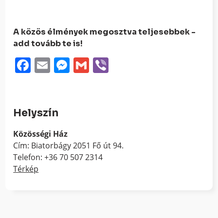
A közös élmények megosztva teljesebbek -
add tovább te is!
Facebook
Email
Messenger
Gmail
Viber
Helyszín
Közösségi Ház
Cím: Biatorbágy 2051 Fő út 94.
Telefon: +36 70 507 2314
Térkép