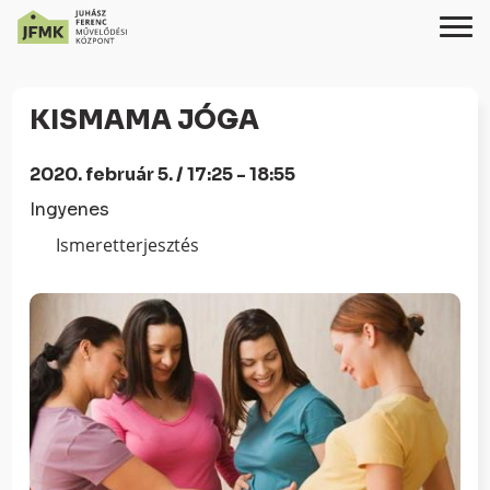
Skip
Ugrás
to
a
KISMAMA JÓGA
Content
navigációhoz
2020. február 5. / 17:25 - 18:55
Ingyenes
Ismeretterjesztés