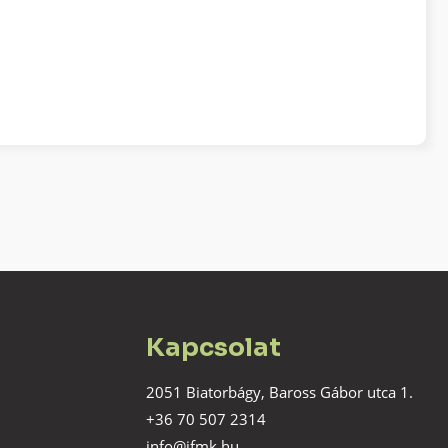
Kapcsolat
2051 Biatorbágy, Baross Gábor utca 1.
+36 70 507 2314
info@jfmk.hu