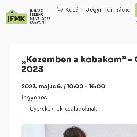
Kosár
Jegyinformáció
Skip
Ugrás
to
a
Content
navigációhoz
„Kezemben a kobakom” – Gyermekbábos Találkozó
2023
2023. május 6. / 10:00 - 16:00
Ingyenes
Gyerekeknek, családoknak