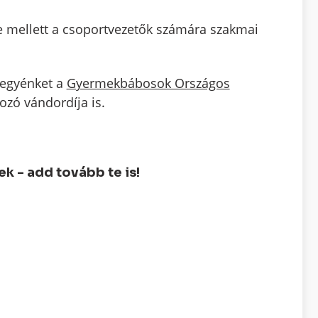
 mellett a csoportvezetők számára szakmai
 megyénket a
Gyermekbábosok Országos
kozó vándordíja is.
 - add tovább te is!