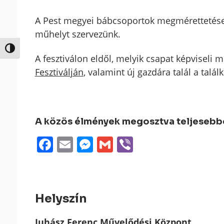
A Pest megyei bábcsoportok megmérettetése
műhelyt szervezünk.
Nagy kontraszt váltása
A fesztiválon eldől, melyik csapat képviseli
Fesztiválján
, valamint új gazdára talál a talál
A közös élmények megosztva teljesebbek
Facebook
Email
Messenger
Gmail
Viber
Helyszín
Juhász Ferenc Művelődési Központ