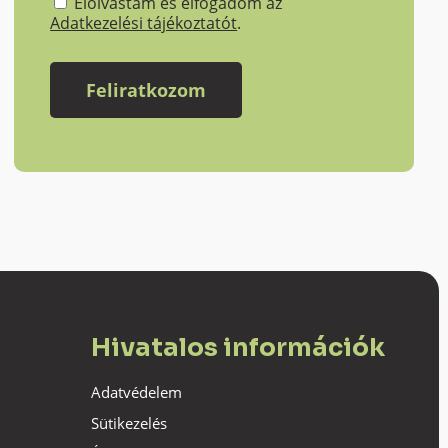
Elolvastam és elfogadom az
Adatkezelési tájékoztatót
.
Hivatalos információk
Adatvédelem
Sütikezelés