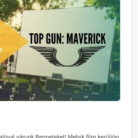
alóval várunk Benneteket! Melyik film kerüljön