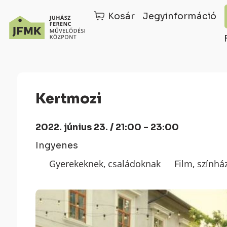
Kosár
Jegyinformáció
Skip
Ugrás
to
a
Content
navigációhoz
Kertmozi
2022. június 23. / 21:00 - 23:00
Ingyenes
Gyerekeknek, családoknak
Film, színhá