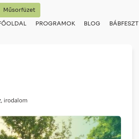
Műsorfüzet
FŐOLDAL
PROGRAMOK
BLOG
BÁBFESZT
z, irodalom