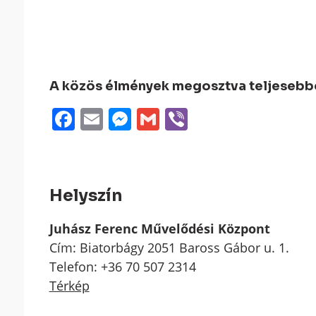
A közös élmények megosztva teljesebbek
Facebook
Email
Messenger
Gmail
Viber
Helyszín
Juhász Ferenc Művelődési Központ
Cím: Biatorbágy 2051 Baross Gábor u. 1.
Telefon: +36 70 507 2314
Térkép