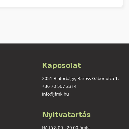
Kapcsolat
2051 Biatorbágy, Baross Gábor utca 1.
+36 70 507 2314
info@jfmk.hu
Nyitvatartás
Hétfő 8.00 - 20.00 óráig,