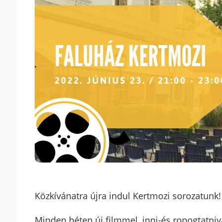
Közkívánatra újra indul Kertmozi sorozatunk!
Minden héten új filmmel, inni-és ropogtatniv