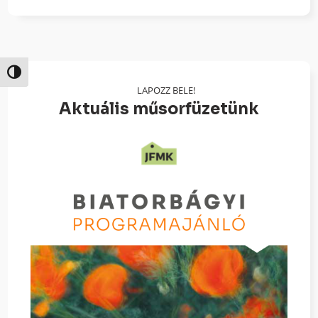
Nagy kontraszt váltása
LAPOZZ BELE!
Aktuális műsorfüzetünk