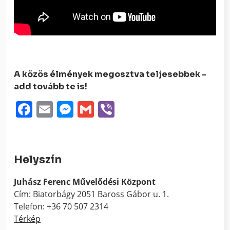
A közös élmények megosztva teljesebbek -
add tovább te is!
Facebook
Email
Messenger
Gmail
Viber
Helyszín
Juhász Ferenc Művelődési Központ
Cím: Biatorbágy 2051 Baross Gábor u. 1.
Telefon: +36 70 507 2314
Térkép