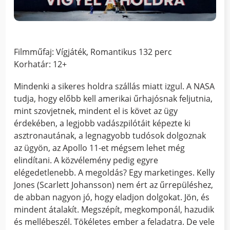
Filmműfaj: Vígjáték, Romantikus 132 perc
Korhatár: 12+
Mindenki a sikeres holdra szállás miatt izgul. A NASA
tudja, hogy előbb kell amerikai űrhajósnak feljutnia,
mint szovjetnek, mindent el is követ az ügy
érdekében, a legjobb vadászpilótáit képezte ki
asztronautának, a legnagyobb tudósok dolgoznak
az ügyön, az Apollo 11-et mégsem lehet még
elindítani. A közvélemény pedig egyre
elégedetlenebb. A megoldás? Egy marketinges. Kelly
Jones (Scarlett Johansson) nem ért az űrrepüléshez,
de abban nagyon jó, hogy eladjon dolgokat. Jön, és
mindent átalakít. Megszépít, megkomponál, hazudik
és mellébeszél. Tökéletes ember a feladatra. De vele