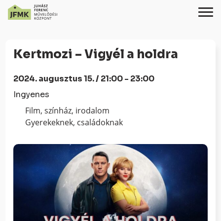
Skip
Ugrás
to
a
Kertmozi – Vigyél a holdra
Content
navigációhoz
2024. augusztus 15. / 21:00 - 23:00
Ingyenes
Film, színház, irodalom
Gyerekeknek, családoknak