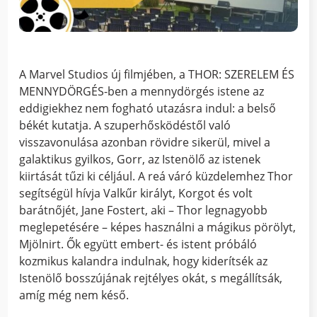
A Marvel Studios új filmjében, a THOR: SZERELEM ÉS
MENNYDÖRGÉS-ben a mennydörgés istene az
eddigiekhez nem fogható utazásra indul: a belső
békét kutatja. A szuperhősködéstől való
visszavonulása azonban rövidre sikerül, mivel a
galaktikus gyilkos, Gorr, az Istenölő az istenek
kiirtását tűzi ki céljául. A reá váró küzdelemhez Thor
segítségül hívja Valkűr királyt, Korgot és volt
barátnőjét, Jane Fostert, aki – Thor legnagyobb
meglepetésére – képes használni a mágikus pörölyt,
Mjölnirt. Ők együtt embert- és istent próbáló
kozmikus kalandra indulnak, hogy kiderítsék az
Istenölő bosszújának rejtélyes okát, s megállítsák,
amíg még nem késő.