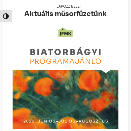
LAPOZZ BELE!
Aktuális műsorfüzetünk
Nagy kontraszt váltása