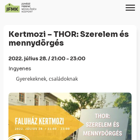
Skip
Ugrás
to
a
Kertmozi – THOR: Szerelem és
Content
navigációhoz
mennydörgés
2022. július 28. / 21:00 - 23:00
Ingyenes
Gyerekeknek, családoknak