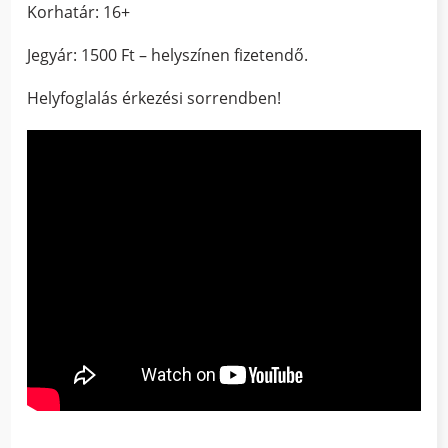
Korhatár: 16+
Jegyár: 1500 Ft – helyszínen fizetendő.
Helyfoglalás érkezési sorrendben!