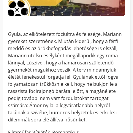
Gyula, az elkötelezett fociultra és felesége, Mariann
gyereket szeretnének. Miután kiderül, hogy a férfi
meddő és az örökbefogadás lehetősége is elszáll,
Mariann utolsó esélyként megállapodik egy roma
lánnyal, Lüszivel, hogy a hamarosan születendő
gyermekét magukhoz veszik. A terv mindannyiuk
életét fenekestül forgatja fel. Gyulának ettől fogva
folyamatosan trükköznie kell, hogy ne bukjon le a
rasszista focirajongó barátai előtt, a magánélete
pedig további nem várt fordulatokat tartogat
számára: Ámor nyilai a legváratlanabb helyről
találnak a szívébe, humoros helyzetek és erkölcsi
dilemmák sora elé állítva hősünket.
Filmműfaj: Vígjáték, Romantikus