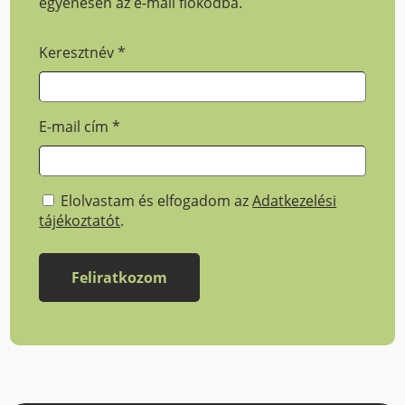
egyenesen az e-mail fiókodba.
Keresztnév
*
E-mail cím
*
Elolvastam és elfogadom az
Adatkezelési
tájékoztatót
.