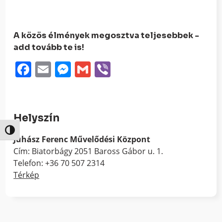
A közös élmények megosztva teljesebbek -
add tovább te is!
Facebook
Email
Messenger
Gmail
Viber
Helyszín
Nagy kontraszt váltása
Juhász Ferenc Művelődési Központ
Cím: Biatorbágy 2051 Baross Gábor u. 1.
Telefon: +36 70 507 2314
Térkép