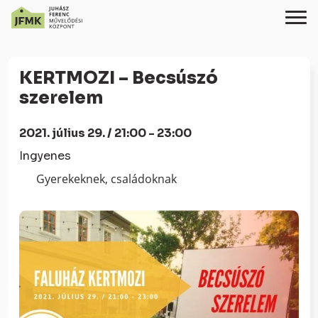
Skip
Ugrás
to
a
KERTMOZI – Becsúszó
Content
navigációhoz
szerelem
2021. július 29. / 21:00 - 23:00
Ingyenes
Gyerekeknek, családoknak