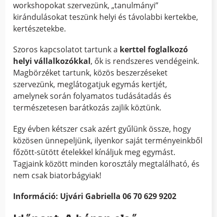
workshopokat szervezünk, „tanulmányi”
kirándulásokat teszünk helyi és távolabbi kertekbe,
kertészetekbe.
Szoros kapcsolatot tartunk a
kerttel foglalkozó
helyi vállalkozókkal
, ők is rendszeres vendégeink.
Magbörzéket tartunk, közös beszerzéseket
szervezünk, meglátogatjuk egymás kertjét,
amelynek során folyamatos tudásátadás és
természetesen barátkozás zajlik köztünk.
Egy évben kétszer csak azért gyűlünk össze, hogy
közösen ünnepeljünk, ilyenkor saját terményeinkből
főzött-sütött ételekkel kínáljuk meg egymást.
Tagjaink között minden korosztály megtalálható, és
nem csak biatorbágyiak!
Információ: Ujvári Gabriella 06 70 629 9202