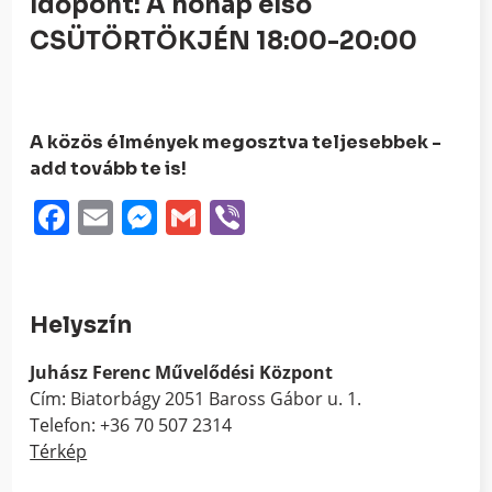
Időpont: A hónap első
CSÜTÖRTÖKJÉN 18:00-20:00
A közös élmények megosztva teljesebbek -
add tovább te is!
Facebook
Email
Messenger
Gmail
Viber
Helyszín
Juhász Ferenc Művelődési Központ
Cím: Biatorbágy 2051 Baross Gábor u. 1.
Telefon: +36 70 507 2314
Térkép