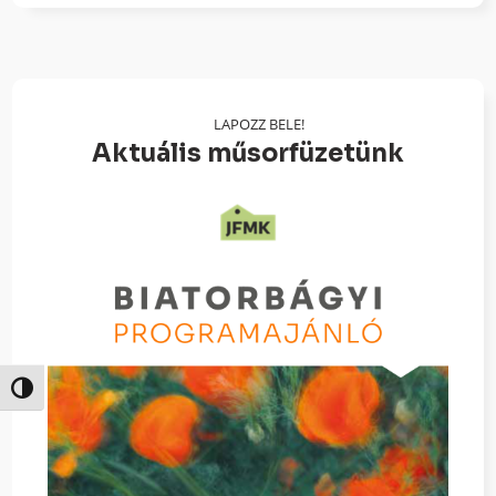
LAPOZZ BELE!
Aktuális műsorfüzetünk
Nagy kontraszt váltása