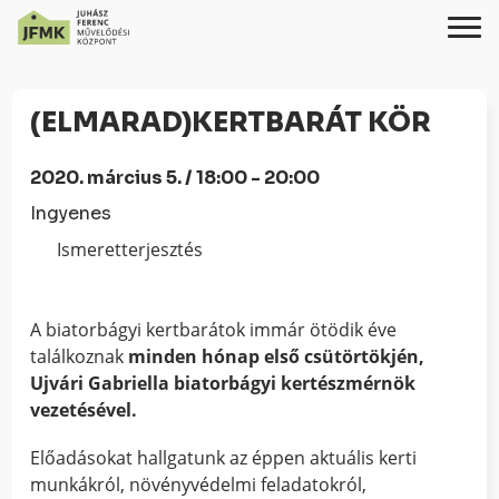
Skip
Ugrás
to
a
(ELMARAD)KERTBARÁT KÖR
Content
navigációhoz
2020. március 5. / 18:00 - 20:00
Ingyenes
Ismeretterjesztés
A biatorbágyi kertbarátok immár ötödik éve
találkoznak
minden hónap első csütörtökjén,
Ujvári Gabriella biatorbágyi kertészmérnök
vezetésével.
Előadásokat hallgatunk az éppen aktuális kerti
munkákról, növényvédelmi feladatokról,