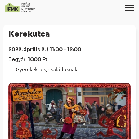
Skip
Ugrás
to
a
Kerekutca
Content
navigációhoz
2022. április 2. / 11:00 - 12:00
Jegyár:
1000 Ft
Gyerekeknek, családoknak