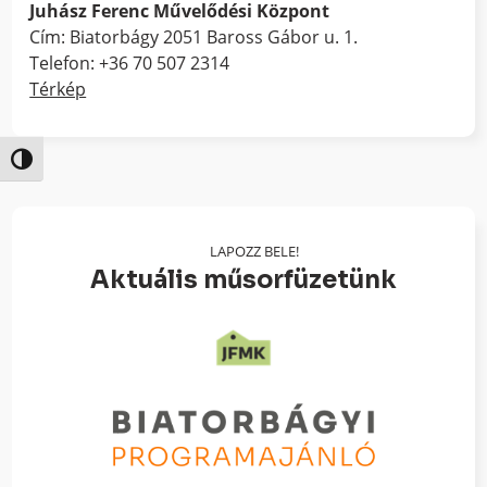
Juhász Ferenc Művelődési Központ
Cím: Biatorbágy 2051 Baross Gábor u. 1.
Telefon: +36 70 507 2314
Térkép
Nagy kontraszt váltása
LAPOZZ BELE!
Aktuális műsorfüzetünk