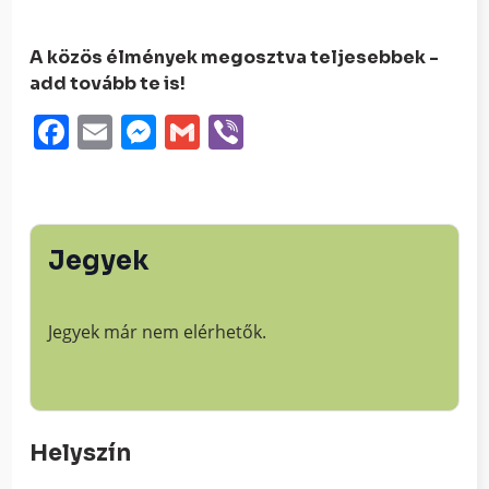
A közös élmények megosztva teljesebbek -
add tovább te is!
Facebook
Email
Messenger
Gmail
Viber
Jegyek
Jegyek már nem elérhetők.
Helyszín