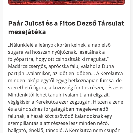
Paár Julcsi és a Fitos Dezső Társulat
mesejátéka
„Nálunkfelé a leányok korán kelnek, a nap első
sugaraival hosszan nyújtóznak, lesétálnak a
folyópartra, hogy ott csinosítsák ki magukat.”
Madárcsicsergős, aprócska falu, valahol a Duna
partján…valamikor, az időtlen időben… A Kerekutca
minden lakója egytől egyig hétköznapian furcsa, de
szerethető figura, a közösség fontos részei, részesei.
Mindenkitől lehet tanulni valamit, ami eligazít,
végigkísér a Kerekutca ezer zegzugán. Hiszen a zene
és a tánc színes forgatagában megelevenedő
falunak, a házak közt szövődő kalandoknak egy
szempillantás alatt részese lesz minden néző,
hallgató, éneklő, táncoló. A Kerekutca nem csupán