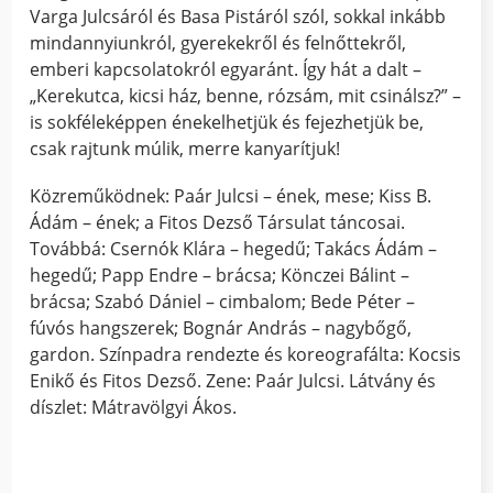
Varga Julcsáról és Basa Pistáról szól, sokkal inkább
mindannyiunkról, gyerekekről és felnőttekről,
emberi kapcsolatokról egyaránt. Így hát a dalt –
„Kerekutca, kicsi ház, benne, rózsám, mit csinálsz?” –
is sokféleképpen énekelhetjük és fejezhetjük be,
csak rajtunk múlik, merre kanyarítjuk!
Közreműködnek: Paár Julcsi – ének, mese; Kiss B.
Ádám – ének; a Fitos Dezső Társulat táncosai.
Továbbá: Csernók Klára – hegedű; Takács Ádám –
hegedű; Papp Endre – brácsa; Könczei Bálint –
brácsa; Szabó Dániel – cimbalom; Bede Péter –
fúvós hangszerek; Bognár András – nagybőgő,
gardon. Színpadra rendezte és koreografálta: Kocsis
Enikő és Fitos Dezső. Zene: Paár Julcsi. Látvány és
díszlet: Mátravölgyi Ákos.