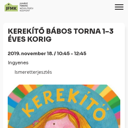
Skip
Ugrás
to
a
KEREKÍTŐ BÁBOS TORNA 1–3
Content
navigációhoz
ÉVES KORIG
2019. november 18. / 10:45 - 12:45
Ingyenes
Ismeretterjesztés