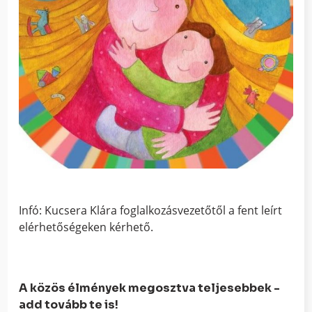
Infó: Kucsera Klára foglalkozásvezetőtől a fent leírt
elérhetőségeken kérhető.
A közös élmények megosztva teljesebbek -
add tovább te is!