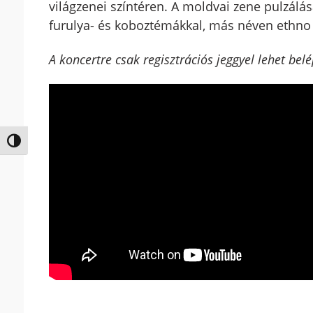
világzenei színtéren. A moldvai zene pulzálás
furulya- és koboztémákkal, más néven ethno 
A koncertre csak regisztrációs jeggyel lehet belé
Nagy kontraszt váltása