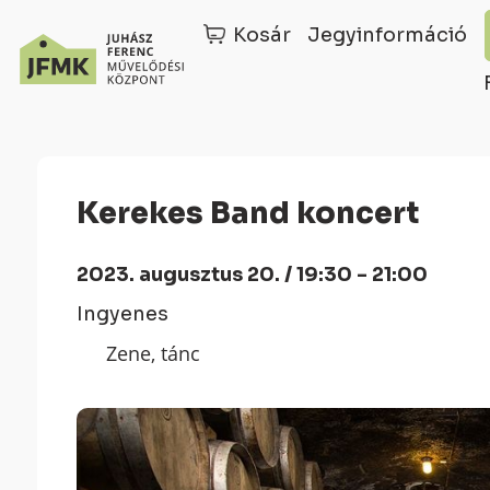
Kosár
Jegyinformáció
Skip
Ugrás
to
a
Content
navigációhoz
Kerekes Band koncert
2023. augusztus 20. / 19:30 - 21:00
Ingyenes
Zene, tánc