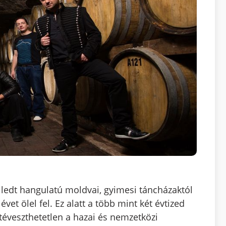
lledt hangulatú moldvai, gyimesi táncházaktól
et ölel fel. Ez alatt a több mint két évtized
etéveszthetetlen a hazai és nemzetközi