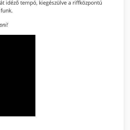
át idéző tempó, kiegészülve a riffközpontú
funk.
pni!