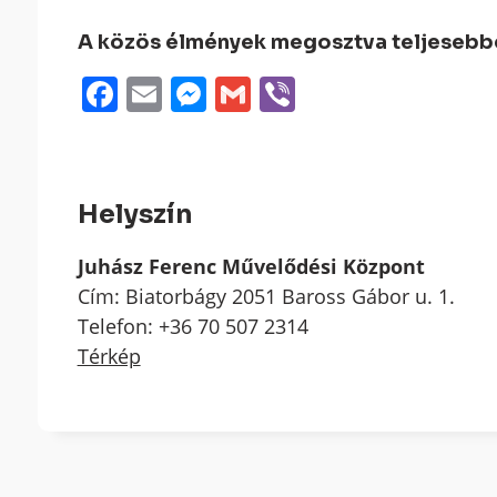
A közös élmények megosztva teljesebbek
Facebook
Email
Messenger
Gmail
Viber
Helyszín
Juhász Ferenc Művelődési Központ
Cím: Biatorbágy 2051 Baross Gábor u. 1.
Telefon: +36 70 507 2314
Térkép