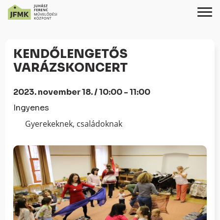
Skip
Ugrás
to
a
KENDŐLENGETŐS
Content
navigációhoz
VARÁZSKONCERT
2023. november 18. / 10:00 - 11:00
Ingyenes
Gyerekeknek, családoknak