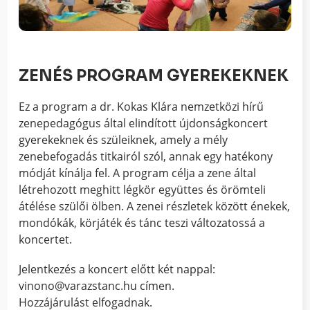
ZENÉS PROGRAM GYEREKEKNEK
Ez a program a dr. Kokas Klára nemzetközi hírű
zenepedagógus által elindított újdonságkoncert
gyerekeknek és szüleiknek, amely a mély
zenebefogadás titkairól szól, annak egy hatékony
módját kínálja fel. A program célja a zene által
létrehozott meghitt légkör együttes és örömteli
átélése szülői ölben. A zenei részletek között énekek,
mondókák, körjáték és tánc teszi változatossá a
koncertet.
Jelentkezés a koncert előtt két nappal:
vinono@varazstanc.hu címen.
Hozzájárulást elfogadnak.