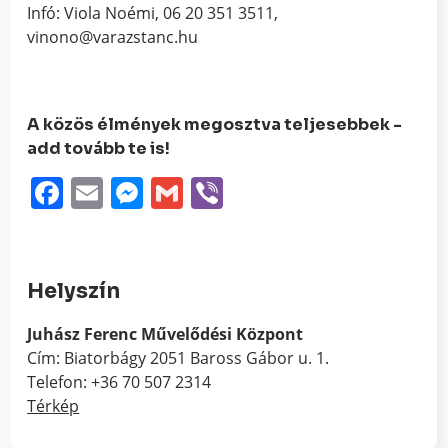
Infó: Viola Noémi, 06 20 351 3511,
vinono@varazstanc.hu
A közös élmények megosztva teljesebbek -
add tovább te is!
Facebook
Email
Messenger
Gmail
Viber
Helyszín
Juhász Ferenc Művelődési Központ
Cím: Biatorbágy 2051 Baross Gábor u. 1.
Telefon: +36 70 507 2314
Térkép