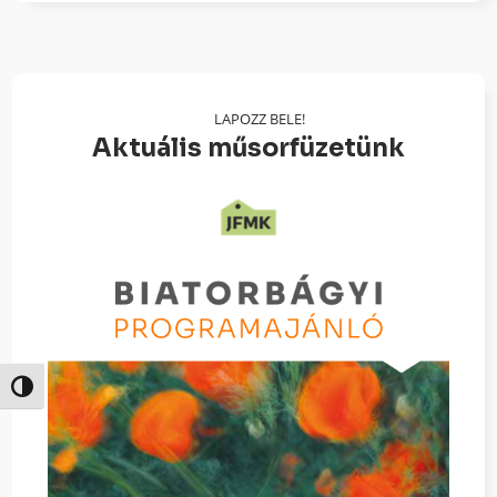
LAPOZZ BELE!
Aktuális műsorfüzetünk
Nagy kontraszt váltása