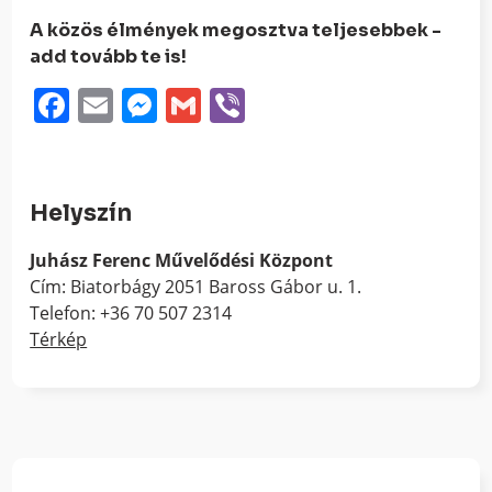
A közös élmények megosztva teljesebbek -
add tovább te is!
Facebook
Email
Messenger
Gmail
Viber
Helyszín
Juhász Ferenc Művelődési Központ
Cím: Biatorbágy 2051 Baross Gábor u. 1.
Telefon: +36 70 507 2314
Térkép