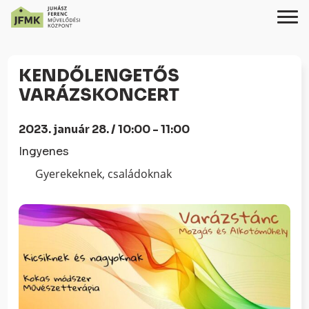
Skip
Ugrás
to
a
KENDŐLENGETŐS
Content
navigációhoz
VARÁZSKONCERT
2023. január 28. / 10:00 - 11:00
Ingyenes
Gyerekeknek, családoknak