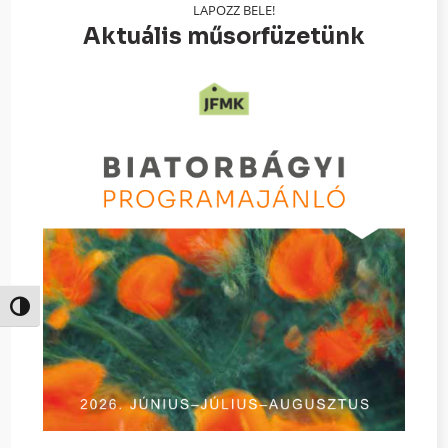
LAPOZZ BELE!
Aktuális műsorfüzetünk
Nagy kontraszt váltása