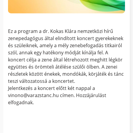
Ez a program a dr. Kokas Klára nemzetközi hírű
zenepedagógus által elindított koncert gyerekeknek
és szüleiknek, amely a mély zenebefogadás titkairól
szól, annak egy hatékony módját kínálja fel. A
koncert célja a zene által létrehozott meghitt légkör
együttes és örömteli átélése szülői ölben. A zenei
részletek között énekek, mondókák, körjáték és tánc
teszi változatossá a koncertet.
Jelentkezés a koncert előtt két nappal a
vinono@varazstanc.hu címen. Hozzájárulást
elfogadnak.