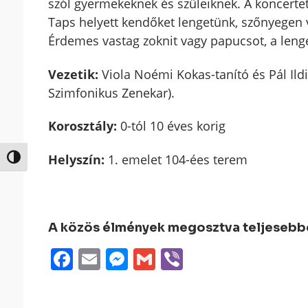
szól gyermekeknek és szüleiknek. A koncertet
Taps helyett kendőket lengetünk, szőnyegen v
Érdemes vastag zoknit vagy papucsot, a leng
Vezetik:
Viola Noémi Kokas-tanító és Pál Il
Szimfonikus Zenekar).
Korosztály:
0-tól 10 éves korig
Helyszín:
1. emelet 104-ées terem
Nagy kontraszt váltása
A közös élmények megosztva teljesebbek
Facebook
Email
Messenger
Gmail
Viber