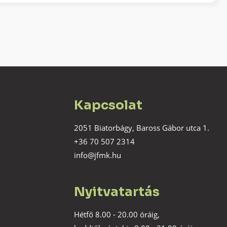
Kapcsolat
2051 Biatorbágy, Baross Gábor utca 1.
+36 70 507 2314
info@jfmk.hu
Nyitvatartás
Hétfő 8.00 - 20.00 óráig,