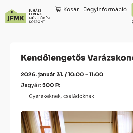
Kosár
Jegyinformáció
Skip
Ugrás
to
a
Content
navigációhoz
Kendőlengetős Varázskon
2026. január 31. / 10:00 - 11:00
Jegyár:
500 Ft
Gyerekeknek, családoknak