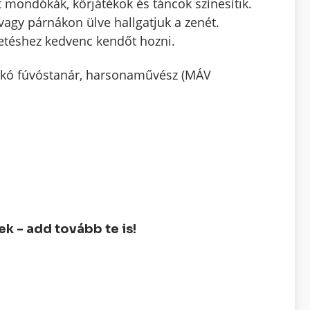
 mondókák, körjátékok és táncok színesítik.
agy párnákon ülve hallgatjuk a zenét.
etéshez kedvenc kendőt hozni.
dikó fúvóstanár, harsonaművész (MÁV
 - add tovább te is!