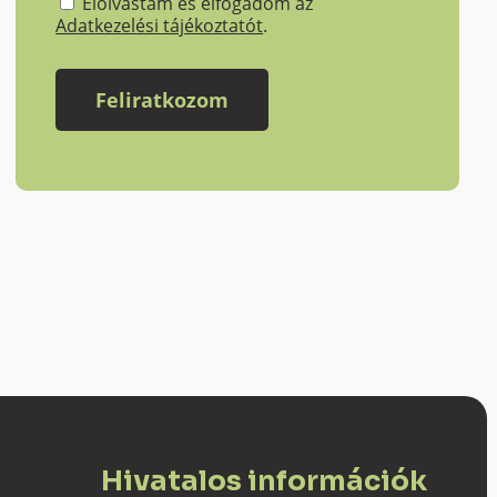
Elolvastam és elfogadom az
Adatkezelési tájékoztatót
.
Hivatalos információk