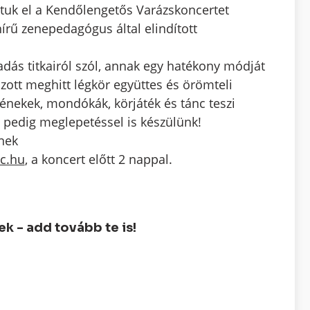
tuk el a Kendőlengetős Varázskoncertet
írű zenepedagógus által elindított
dás titkairól szól, annak egy hatékony módját
hozott meghitt légkör együttes és örömteli
t énekek, mondókák, körjáték és tánc teszi
 pedig meglepetéssel is készülünk!
nek
c.hu
, a koncert előtt 2 nappal.
 - add tovább te is!