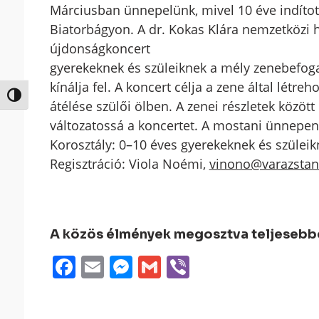
Márciusban ünnepelünk, mivel 10 éve indítot
Biatorbágyon. A dr. Kokas Klára nemzetközi h
újdonságkoncert
gyerekeknek és szüleiknek a mély zenebefoga
kínálja fel. A koncert célja a zene által létre
Nagy kontraszt váltása
átélése szülői ölben. A zenei részletek közöt
változatossá a koncertet. A mostani ünnepen
Korosztály: 0–10 éves gyerekeknek és szüleik
Regisztráció: Viola Noémi,
vinono@varazstan
A közös élmények megosztva teljesebbek
Facebook
Email
Messenger
Gmail
Viber