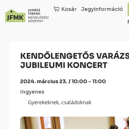
Kosár
Jegyinformáció
Skip
Ugrás
to
a
Content
navigációhoz
KENDŐLENGETŐS VARÁZSKONCERT – 10 ÉVES
JUBILEUMI KONCERT
2024. március 23. / 10:00 - 11:00
Ingyenes
Gyerekeknek, családoknak